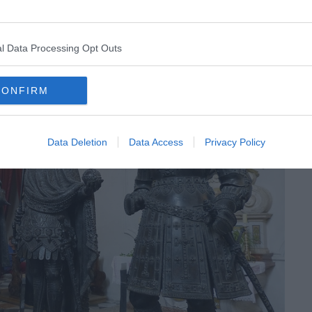
 Maximilien Ier
l Data Processing Opt Outs
CONFIRM
Data Deletion
Data Access
Privacy Policy