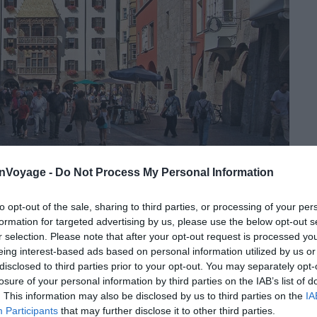
onVoyage -
Do Not Process My Personal Information
Crédit photo:
Flickr –
Pixelteufel
to opt-out of the sale, sharing to third parties, or processing of your per
formation for targeted advertising by us, please use the below opt-out s
fut bâti à la demande de l’empereur Maximilien Ier. Cette
r selection. Please note that after your opt-out request is processed y
riche. Parée d’une loge d’honneur, elle est surmontée
eing interest-based ads based on personal information utilized by us or
oit constitué de 2 657 plaques de cuivre doré. Vous
disclosed to third parties prior to your opt-out. You may separately opt-
losure of your personal information by third parties on the IAB’s list of
menade dans la Vieille-Ville.
. This information may also be disclosed by us to third parties on the
IA
Participants
that may further disclose it to other third parties.