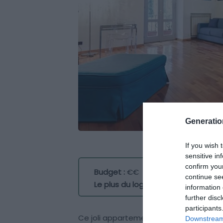
Generati
If you wish 
sensitive in
confirm you
Budget :
€€
continue se
Le plus du logement :
un bel appart
information 
further disc
participants
Ce joli appartement Airbnb de Turin po
Downstream 