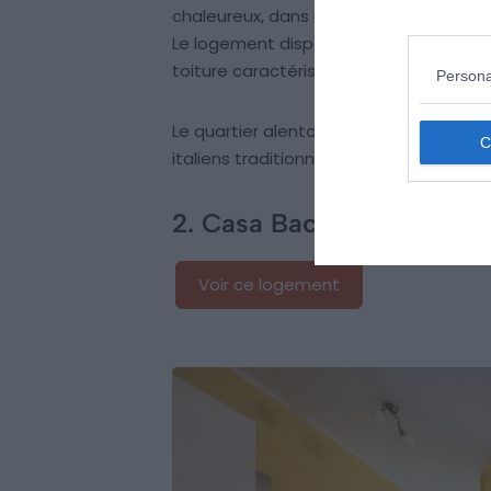
chaleureux, dans un style du XVIIIe siè
Le logement dispose de deux terrasses
toiture caractéristique.
Persona
Le quartier alentour est très vivant, 
italiens traditionnels.
2. Casa Bacciu
Voir ce logement