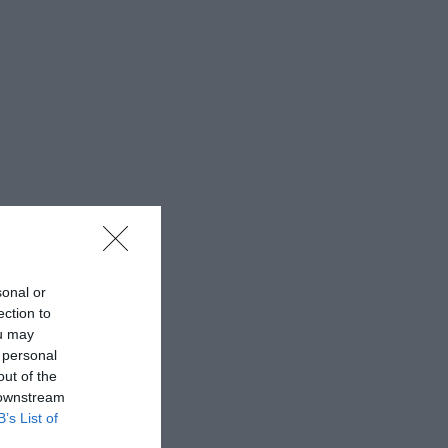
sonal or
ection to
ou may
 personal
out of the
 downstream
B’s List of