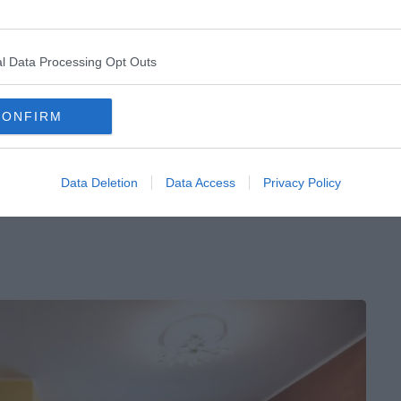
cle, avec du parquet lustré et des poutres apparentes.
 d’où vous pouvez voir la
Mole Antonelliana
et sa
l Data Processing Opt Outs
avec la présence de nombreux bars et de restaurants
CONFIRM
Data Deletion
Data Access
Privacy Policy