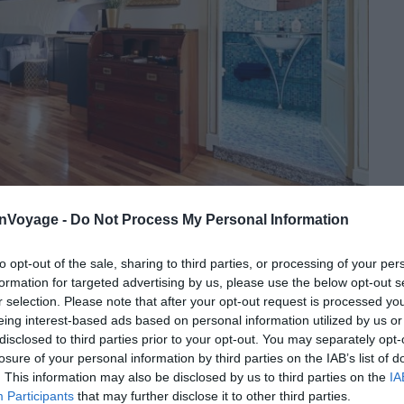
onVoyage -
Do Not Process My Personal Information
Crédit photo :
Airbnb
to opt-out of the sale, sharing to third parties, or processing of your per
formation for targeted advertising by us, please use the below opt-out s
r selection. Please note that after your opt-out request is processed y
eing interest-based ads based on personal information utilized by us or
ement situé dans le cœur animé de la ville
disclosed to third parties prior to your opt-out. You may separately opt-
losure of your personal information by third parties on the IAB’s list of
. This information may also be disclosed by us to third parties on the
IA
ssède de nombreux atouts. L’intérieur est très
Participants
that may further disclose it to other third parties.