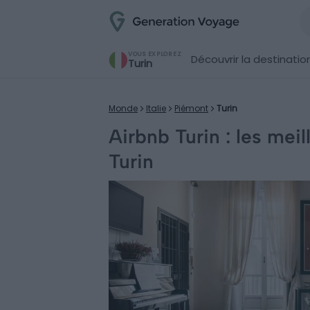
VOUS EXPLOREZ
Découvrir la destinatio
Turin
Monde
Italie
Piémont
Turin
Airbnb Turin : les mei
Turin