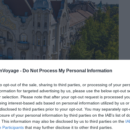
onVoyage -
Do Not Process My Personal Information
to opt-out of the sale, sharing to third parties, or processing of your per
formation for targeted advertising by us, please use the below opt-out s
r selection. Please note that after your opt-out request is processed y
eing interest-based ads based on personal information utilized by us or
Crédit : Visit Hungary
disclosed to third parties prior to your opt-out. You may separately opt-
losure of your personal information by third parties on the IAB’s list of
iche architecture des immeubles. Commencez par le
. This information may also be disclosed by us to third parties on the
IA
ui abrite un centre artistique et une pâtisserie.
Participants
that may further disclose it to other third parties.