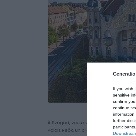
Generati
If you wish 
sensitive in
confirm you
continue se
information 
further disc
À Szeged, vous serez surpris pas la r
participants
Palais Reök, un bijou de l’
Art Nouveau
q
Downstream 