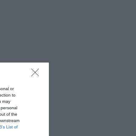
sonal or
ection to
ou may
 personal
out of the
 downstream
B’s List of