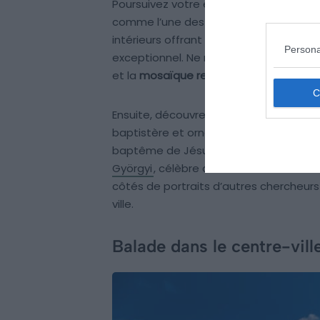
Poursuivez votre exploration en admir
comme l’une des plus belles d’Europe. 
intérieurs offrant une représentation
Persona
exceptionnel. Ne manquez pas non plus
et la
mosaïque remarquable représenta
Ensuite, découvrez la Tour Dömötör, le
baptistère et ornée d’une peinture ca
baptême de Jésus-Christ. Enfin, explorez 
Györgyi
, célèbre découvreur de la vit
côtés de portraits d’autres chercheurs
ville.
Balade dans le centre-vil