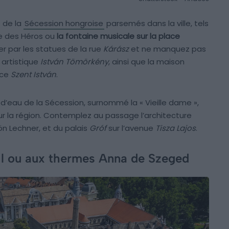
 de la
Sécession hongroise
parsemés dans la ville, tels
te des Héros ou
la fontaine musicale sur la place
er par les statues de la rue
Kárász
et ne manquez pas
e artistique
István Tömörkény
, ainsi que la maison
ace
Szent István
.
eau de la Sécession, surnommé la « Vieille dame »,
r la région. Contemplez au passage l’architecture
dön Lechner, et du palais
Gróf
sur l’avenue
Tisza Lajos
.
il ou aux thermes Anna de Szeged