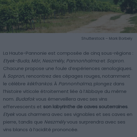
Shutterstock – Mark Borbely
La Haute-Pannonie est composée de cinq sous-régions :
Etyek-Buda
,
Mór
,
Neszmély
,
Pannonhalma
et
Sopron
.
Chacune propose une foule d’expériences œnologiques.
À
Sopron
, rencontrez des cépages rouges, notamment
le célèbre
kékfrankos
. À
Pannonhalma
, plongez dans
l’histoire viticole étroitement liée à l’Abbaye du même
nom.
Budafok
vous émerveillera avec ses vins
effervescents et
son labyrinthe de caves souterraines
.
Etyek
vous charmera avec ses vignobles et ses caves en
pierre, tandis que
Neszmély
vous surprendra avec ses
vins blancs à l’acidité prononcée.