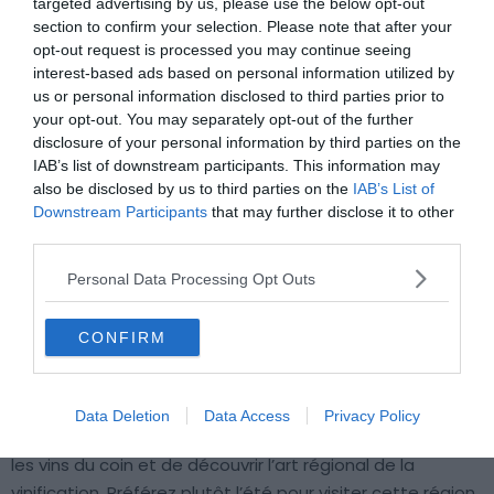
targeted advertising by us, please use the below opt-out
section to confirm your selection. Please note that after your
opt-out request is processed you may continue seeing
interest-based ads based on personal information utilized by
Shutterstock – Berni0004
us or personal information disclosed to third parties prior to
your opt-out. You may separately opt-out of the further
Avec ses collines baignées de soleil et son climat
disclosure of your personal information by third parties on the
méditerranéen, cette région offre un cadre idéal pour la
IAB’s list of downstream participants. This information may
production de vins d’exception. Les cépages rouges
also be disclosed by us to third parties on the
IAB’s List of
prépondérants tels que le
kadarka
, le
portugieser
et le
Downstream Participants
that may further disclose it to other
third parties.
cabernet franc donnent naissance à des vins riches et
complexes.
Villány
, considéré comme le principal lieu de
Personal Data Processing Opt Outs
production de vins méditerranéens, a joué un rôle
précurseur dans la renaissance de l’activité vinicole en
CONFIRM
Hongrie.
Les caves alignées de
Villánykövesd
et les domaines
Data Deletion
Data Access
Privacy Policy
familiaux de
Palkonya
offrent une occasion de déguster
les vins du coin et de découvrir l’art régional de la
vinification. Préférez plutôt l’été pour visiter cette région,