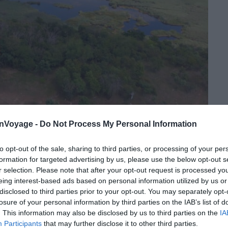
onVoyage -
Do Not Process My Personal Information
to opt-out of the sale, sharing to third parties, or processing of your per
Shutterstock – Barat Roland
formation for targeted advertising by us, please use the below opt-out s
r selection. Please note that after your opt-out request is processed y
re du geyser de Lóczy, une balade inoubliable au cœur
eing interest-based ads based on personal information utilized by us or
entier panoramique de 10,9 km vous emmène à travers
disclosed to third parties prior to your opt-out. You may separately opt-
verdoyantes
, offrant un paysage à couper le souffle.
losure of your personal information by third parties on the IAB’s list of
. This information may also be disclosed by us to third parties on the
IA
 bouillonnantes souterraines qui jalonnent le
Participants
that may further disclose it to other third parties.
othermique de la région
. Mais le clou du spectacle