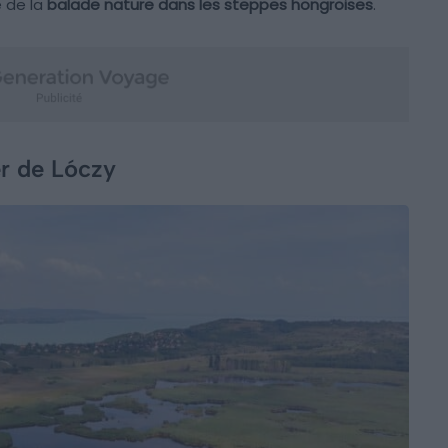
 de la
balade nature dans les steppes hongroises
.
er de Lóczy