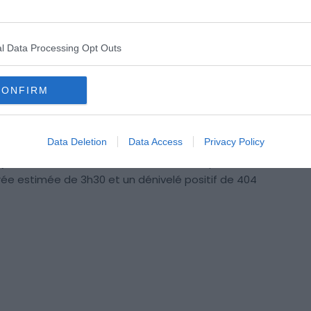
attraction unique en son genre.
l Data Processing Opt Outs
ouvrirez également des sites historiques fascinants,
t d’une chapelle, témoins de l’histoire riche et
 la péninsule de Tihany, où se trouve ce sentier, est un
CONFIRM
rnithologie
, puisque vous aurez l’occasion d’observer
Data Deletion
Data Access
Privacy Policy
 pour toute la famille
. Elle offre un bon équilibre entre
rée estimée de 3h30 et un dénivelé positif de 404