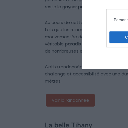
reste le
geyser pétrifié de Lóczy
, une 
Persona
Au cours de cette randonnée, vous déc
tels que les ruines d’un ancien moulin e
mouvementée de la région. Par ailleurs,
véritable
paradis pour les amateurs d’o
de nombreuses espèces d’oiseaux.
Cette randonnée en boucle est
idéale
challenge et accessibilité avec une du
mètres.
Voir la randonnée
La belle Tihany