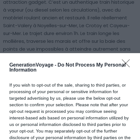
attraction gadget. C’est un authentique train historique
à vapeur (ou diesel selon les circulations), avec du
matériel roulant ancien et restauré. Il relie réellement
Saint-Valery à Noyelles-sur-Mer, Le Crotoy et Cayeux-
sur-Mer. Le trajet dure environ 1h. Le train longe les
mollières, traverse les marais et offre sur la baie des
points de vue impossibles à atteindre autrement sans
marcher plusieurs kilomètres.
C’est la meilleure façon de
lire le paysage de la baie sans effort.
GenerationVoyage -
Do Not Process My Personal
Information
Une précision utile : le train longe principalement les prés
If you wish to opt-out of the sale, sharing to third parties, or
salés et les roselières, pas la mer à ciel ouvert. Les vues
processing of your personal or sensitive information for
restent dégagées, mais tempérez vos attentes si vous
targeted advertising by us, please use the below opt-out
espérez un panorama direct sur les vagues. En revanche,
section to confirm your selection. Please note that after your
opt-out request is processed you may continue seeing
le passage au milieu des marais permet souvent
interest-based ads based on personal information utilized by
d’apercevoir les fameux moutons de prés salés. Mais
us or personal information disclosed to third parties prior to
aussi les chevaux de race Henson et de nombreux
your opt-out. You may separately opt-out of the further
oiseaux. Si l’expérience vous intéresse vraiment, optez
disclosure of your personal information by third parties on the