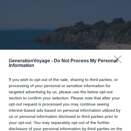
GenerationVoyage -
Do Not Process My Personal
Information
If you wish to opt-out of the sale, sharing to third parties, or
processing of your personal or sensitive information for
targeted advertising by us, please use the below opt-out
Shutterstock – Romain P19
section to confirm your selection. Please note that after your
opt-out request is processed you may continue seeing
Pourquoi nous l’avons sélectionné :
Cette promenade
interest-based ads based on personal information utilized by
réaménagée, bordée de villas balnéaires et de
us or personal information disclosed to third parties prior to
your opt-out. You may separately opt-out of the further
sculptures, révèle un visage doux de Saint-Nazaire. Sa
disclosure of your personal information by third parties on the
plage en plein centre-ville offre un coin de détente idéal