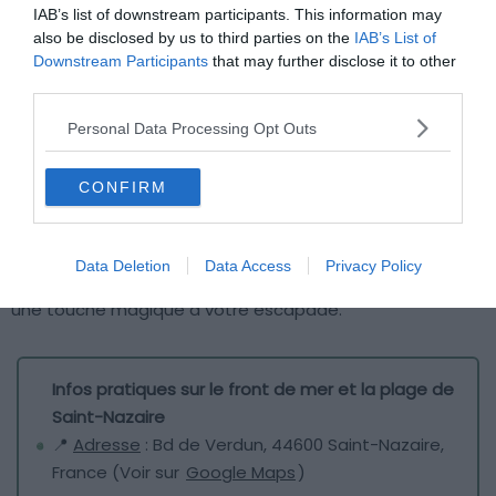
IAB’s list of downstream participants. This information may
pour contempler la mer.
also be disclosed by us to third parties on the
IAB’s List of
Downstream Participants
that may further disclose it to other
third parties.
Pour en savoir plus :
Un passage par le front de mer entre
le port et la place du Commando s’inscrit parfaitement
Personal Data Processing Opt Outs
dans un itinéraire pour visiter Saint-Nazaire. Cette large
zone piétonne propose terrasses, aires de jeux et accès
CONFIRM
direct à la plage. Les villas du début du XXᵉ siècle, le
street art et les installations artistiques agrémentent la
balade. En fin de journée, la lumière sur l’estuaire, les
Data Deletion
Data Access
Privacy Policy
chantiers navals et le pont de Saint-Nazaire ajoutera
une touche magique à votre escapade.
Infos pratiques sur le front de mer et la plage de
Saint-Nazaire
📍
Adresse
: Bd de Verdun, 44600 Saint-Nazaire,
France (Voir sur
Google Maps
)