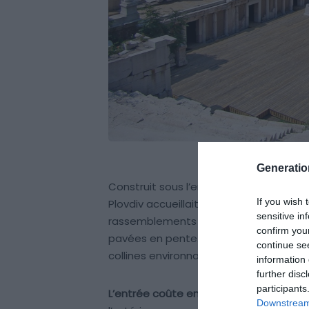
Generati
Construit sous l’empereur Domitien à la 
If you wish 
Plovdiv accueillait jusqu’à 7 000 spec
sensitive in
rassemblements publics. Il se trouve dans
confirm you
pavées en pente. Depuis les gradins en 
continue se
collines environnantes, avec les Rhodop
information 
further disc
participants
L’entrée coûte environ 5 BGN (2,50 €)
,
Downstream 