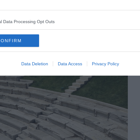
ndation : entrez quand même, l’acoustique et les
En juillet-août, vérifiez le programme avant de venir, car
s et festivals en plein air. L’accès peut donc être
l Data Processing Opt Outs
s dates coïncident, assister à un événement sur place
stique du lieu.
CONFIRM
Data Deletion
Data Access
Privacy Policy