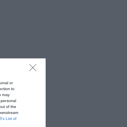
sonal or
ection to
ou may
 personal
out of the
 downstream
B’s List of