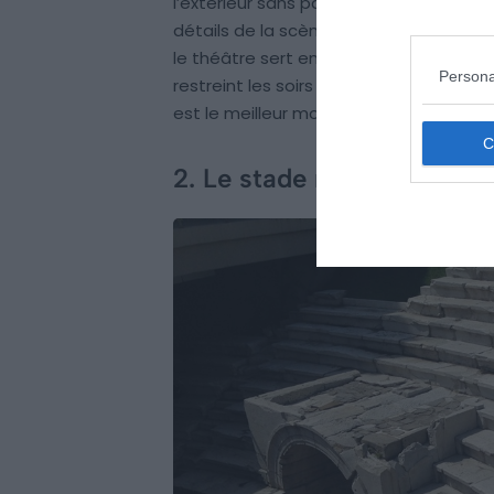
l’extérieur sans payer. Notre recomma
détails de la scène justifient le billet. 
le théâtre sert encore pour des concert
Persona
restreint les soirs de spectacle. Si le
est le meilleur moyen d’apprécier l’acou
2. Le stade romain