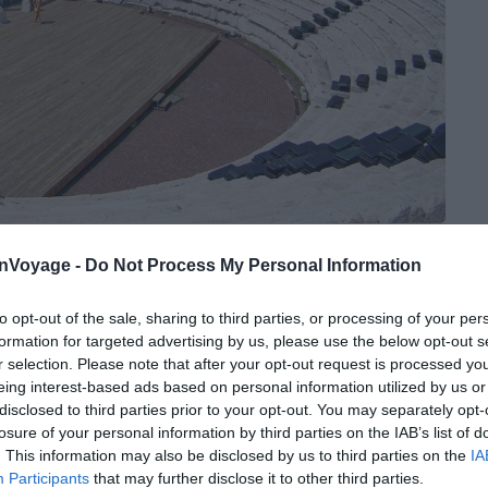
Crédit photo : Wikimédia – Edal Anton Lefterov
onVoyage -
Do Not Process My Personal Information
fin du Ier siècle après J.-C., le théâtre antique de
to opt-out of the sale, sharing to third parties, or processing of your per
tateurs pour des représentations théâtrales et des
formation for targeted advertising by us, please use the below opt-out s
 la vieille ville, accessible à pied par des ruelles
r selection. Please note that after your opt-out request is processed y
demi-cercle, vous apercevrez la ville basse et les
eing interest-based ads based on personal information utilized by us or
es visibles par temps clair en arrière-plan.
disclosed to third parties prior to your opt-out. You may separately opt-
losure of your personal information by third parties on the IAB’s list of
. This information may also be disclosed by us to third parties on the
IA
 mais une grande partie du site reste visible depuis
Participants
that may further disclose it to other third parties.