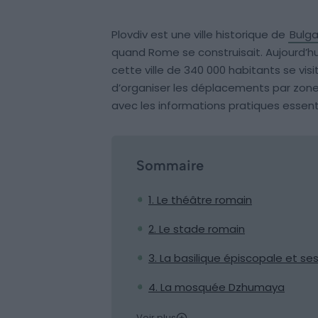
Plovdiv est une ville historique de
Bulga
quand Rome se construisait. Aujourd’hu
cette ville de 340 000 habitants se vis
d’organiser les déplacements par zone. 
avec les informations pratiques essenti
Sommaire
1. Le théâtre romain
2. Le stade romain
3. La basilique épiscopale et s
4. La mosquée Dzhumaya
Voir plus