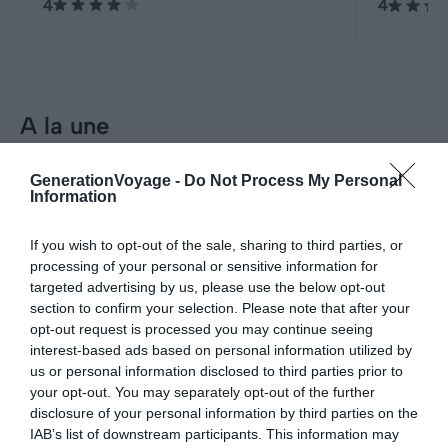
4
4
destination phare à l’échelle
de cette 
mondiale.
mise en v
A la une
Incontournables
Inconto
GenerationVoyage -
Do Not Process My Personal
Information
Visiter Plovdiv : 10
Les 14
incontournables à faire et voir
visite
If you wish to opt-out of the sale, sharing to third parties, or
(Bulgarie)
processing of your personal or sensitive information for
Pour aller plus loin
targeted advertising by us, please use the below opt-out
section to confirm your selection. Please note that after your
Informations pratiques
opt-out request is processed you may continue seeing
interest-based ads based on personal information utilized by
La Bulgarie en Camping-Car : location, conseils,
us or personal information disclosed to third parties prior to
Location de camping-car
aires, itinéraires
your opt-out. You may separately opt-out of the further
Le 2 mai 2025
disclosure of your personal information by third parties on the
Par Benjamin Allouch
IAB’s list of downstream participants. This information may