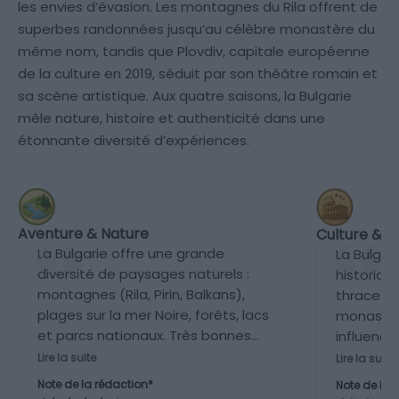
les envies d’évasion. Les montagnes du Rila offrent de
superbes randonnées jusqu’au célèbre monastère du
même nom, tandis que Plovdiv, capitale européenne
de la culture en 2019, séduit par son théâtre romain et
sa scène artistique. Aux quatre saisons, la Bulgarie
mêle nature, histoire et authenticité dans une
étonnante diversité d’expériences.
Aventure & Nature
Culture & P
La Bulgarie offre une grande
La Bulgar
diversité de paysages naturels :
historiqu
montagnes (Rila, Pirin, Balkans),
thraces, 
plages sur la mer Noire, forêts, lacs
monastèr
et parcs nationaux. Très bonnes
influence
possibilités de randonnées, ski, et
comme le
Lire la suite
Lire la suite
activités en plein air, même si le
Plovdiv (v
Note de la rédaction*
Note de la 
pays n’est pas encore une
ancienne