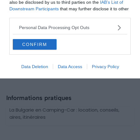
also be disclosed by us to third parties on the
IAB’s List of
Downstream Participants
that may further disclose it to other
third parties.
Lieux
Personal Data Processing Opt Outs
Le monument abandonné de Buzludzha en Bulgarie
Ruine
Le 7 novembre 2025
CONFIRM
Par Florian Colas
Data Deletion
Data Access
Privacy Policy
Informations pratiques
La Bulgarie en Camping-Car : location, conseils,
aires, itinéraires