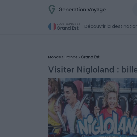
VOUS EXPLOREZ
Découvrir la destinatio
Grand Est
Monde
France
Grand Est
Visiter Nigloland : bille