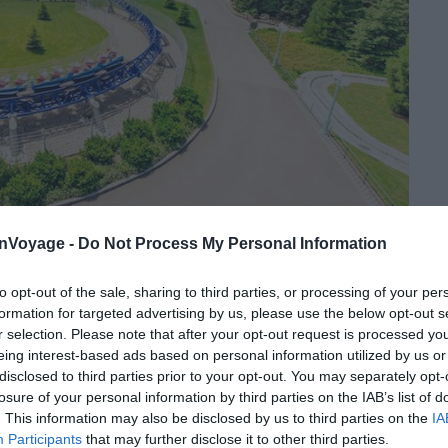
onVoyage -
Do Not Process My Personal Information
Crédit Photo :
Facebook – Nigloland, Parc d’Attractions et Hôtel
to opt-out of the sale, sharing to third parties, or processing of your per
 1987
par deux frères :
Patrice
et
Philippe Gélis
. Forains
formation for targeted advertising by us, please use the below opt-out s
r selection. Please note that after your opt-out request is processed y
d’ouvrir leur propre parc d’attractions à la suite d’un
eing interest-based ads based on personal information utilized by us or
, émerveillés par les parcs et loisirs des USA et séduits
disclosed to third parties prior to your opt-out. You may separately opt-
ue, se lancent dans l’aventure de leur propre parc. Et
losure of your personal information by third parties on the IAB’s list of
la propriété familiale de Dolancourt qui dispose de plus
. This information may also be disclosed by us to third parties on the
IA
Participants
that may further disclose it to other third parties.