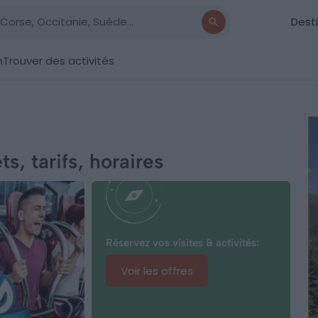
Dest
n
Trouver des activités
ts, tarifs, horaires
Réservez vos visites & activités:
Voir les offres