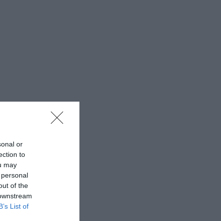
sonal or
ection to
ou may
 personal
out of the
 downstream
B’s List of