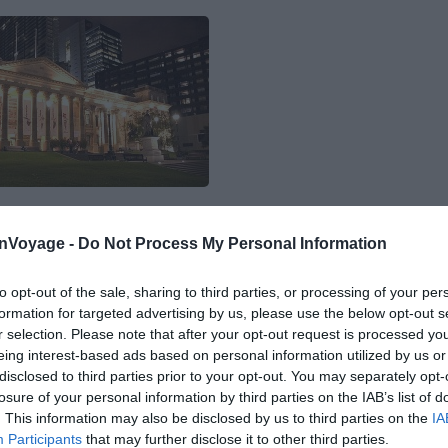
edia – Decryption512
onVoyage -
Do Not Process My Personal Information
elbourne, est le
Federation Square
. C’est le lieu de
to opt-out of the sale, sharing to third parties, or processing of your per
 et un lieu culturel unique qui réunit attractions,
formation for targeted advertising by us, please use the below opt-out s
reux restaurants, cafés et bars. Plus de 2000
r selection. Please note that after your opt-out request is processed y
eing interest-based ads based on personal information utilized by us or
compris des festivals multiculturels, marchés,
disclosed to third parties prior to your opt-out. You may separately opt-
fs, etc… Sachez qu’il est possible faire le tour du CBD
losure of your personal information by third parties on the IAB’s list of
itement qui encercle la ville.Notez que Melbourne est
. This information may also be disclosed by us to third parties on the
IA
sse pas une semaine dans l’année où il n’y a pas un
Participants
that may further disclose it to other third parties.