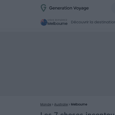
VOUS EXPLOREZ
Découvrir la destinatio
Melbourne
Monde
Australie
Melbourne
Les 7 choses incontou