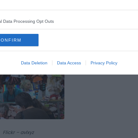
c…).
l Data Processing Opt Outs
 ordinaire où les gens viennent acheter leur
CONFIRM
1878 est un monument historique, une attraction
s les habitants de Melbourne.
Data Deletion
Data Access
Privacy Policy
Flickr – avlxyz