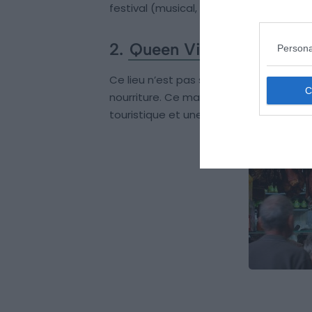
festival (musical, culturel, nourriture, et
2.
Queen Victoria Market
Persona
Ce lieu n’est pas simplement un marché
nourriture. Ce marché qui a ouvert en 
touristique et une institution pour tou