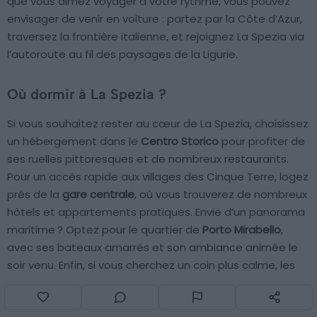
que vous aimez voyager à votre rythme, vous pouvez
envisager de venir en voiture : partez par la Côte d’Azur,
traversez la frontière italienne, et rejoignez La Spezia via
l’autoroute au fil des paysages de la Ligurie.
Où dormir à La Spezia ?
Si vous souhaitez rester au cœur de La Spezia, choisissez
un hébergement dans le
Centro Storico
pour profiter de
ses ruelles pittoresques et de nombreux restaurants.
Pour un accès rapide aux villages des Cinque Terre, logez
près de la
gare centrale
, où vous trouverez de nombreux
hôtels et appartements pratiques. Envie d’un panorama
maritime ? Optez pour le quartier de
Porto Mirabello
,
avec ses bateaux amarrés et son ambiance animée le
soir venu. Enfin, si vous cherchez un coin plus calme, les
quartiers résidentiels comme
Pegazzano
ou
Favaro
vous
assurent un séjour authentique tout en restant proches