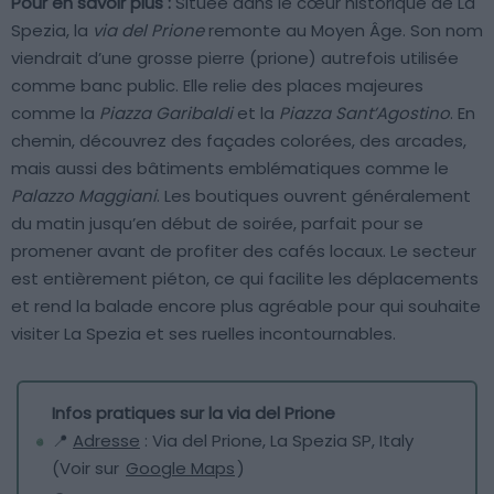
Pour en savoir plus :
Située dans le cœur historique de La
Spezia, la
via del Prione
remonte au Moyen Âge. Son nom
viendrait d’une grosse pierre (prione) autrefois utilisée
comme banc public. Elle relie des places majeures
comme la
Piazza Garibaldi
et la
Piazza Sant’Agostino
. En
chemin, découvrez des façades colorées, des arcades,
mais aussi des bâtiments emblématiques comme le
Palazzo Maggiani
. Les boutiques ouvrent généralement
du matin jusqu’en début de soirée, parfait pour se
promener avant de profiter des cafés locaux. Le secteur
est entièrement piéton, ce qui facilite les déplacements
et rend la balade encore plus agréable pour qui souhaite
visiter La Spezia et ses ruelles incontournables.
Infos pratiques sur la via del Prione
📍
Adresse
: Via del Prione, La Spezia SP, Italy
(Voir sur
Google Maps
)