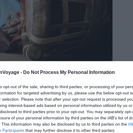
onVoyage -
Do Not Process My Personal Information
ckr – Vinoth Chandar
to opt-out of the sale, sharing to third parties, or processing of your per
ossible de partir pour une excursion hors du commun et
formation for targeted advertising by us, please use the below opt-out s
lingue qui saura vous raconter quelques anecdotes
r selection. Please note that after your opt-out request is processed y
 vient vous chercher au pied de votre hôtel et vous
eing interest-based ads based on personal information utilized by us or
disclosed to third parties prior to your opt-out. You may separately opt-
vers
Johor Bahru
, une mosquée qui date de la fin du 19e
losure of your personal information by third parties on the IAB’s list of
 vous poursuivez votre excursion vers le cimetière
. This information may also be disclosed by us to third parties on the
IA
portunité d’admirer le mausolée royal de Johor Bahru.
Participants
that may further disclose it to other third parties.