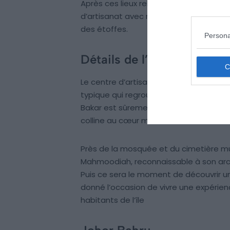
Après ces lieux religieux, la visite sera
d’artisanat avec notamment la fameuse
des étoffes.
Persona
Détails de l’offre
Le centre d’artisanat est considéré com
typique qui regroupe l’essence même d
Bakar est sûrement l’une des plus anci
colline au cœur même de Johor Bahru, s
Près de la mosquée et du cimetière musu
Mahmoodiah, reconnaissable à son arch
Puis ce sera le moment de découvrir un
donné l’occasion de vivre une expérie
habitants de l’île