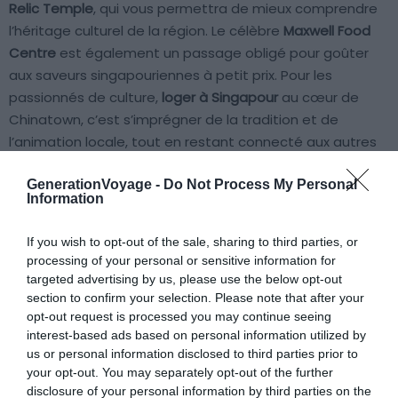
Relic Temple
, qui vous permettra de mieux comprendre
l’héritage culturel de la région. Le célèbre
Maxwell Food
Centre
est également un passage obligé pour goûter
aux saveurs singapouriennes à petit prix. Pour les
passionnés de culture,
loger à Singapour
au cœur de
Chinatown, c’est s’imprégner de la tradition et de
l’animation locale, tout en restant connecté aux autres
quartiers.
GenerationVoyage -
Do Not Process My Personal
Information
If you wish to opt-out of the sale, sharing to third parties, or
processing of your personal or sensitive information for
targeted advertising by us, please use the below opt-out
Little India : Pour les voyageurs en
section to confirm your selection. Please note that after your
opt-out request is processed you may continue seeing
quête d’immersion culturelle
interest-based ads based on personal information utilized by
us or personal information disclosed to third parties prior to
your opt-out. You may separately opt-out of the further
disclosure of your personal information by third parties on the