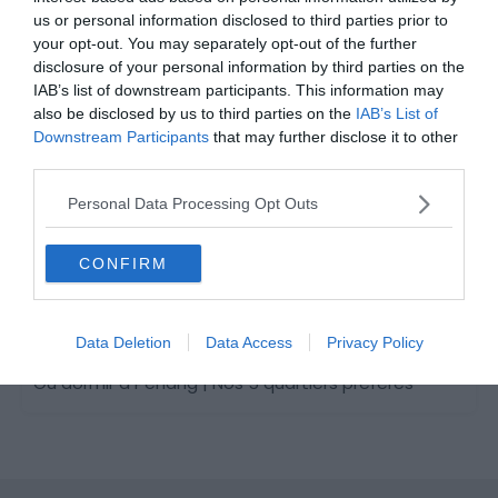
us or personal information disclosed to third parties prior to
your opt-out. You may separately opt-out of the further
Activités
disclosure of your personal information by third parties on the
IAB’s list of downstream participants. This information may
Visite de Johor Bahru en Malaisie depuis Singapour
also be disclosed by us to third parties on the
IAB’s List of
Excursions & Séjours organisés
Le 7 novembre 2025
Downstream Participants
that may further disclose it to other
Par Neil Thomas
third parties.
Personal Data Processing Opt Outs
CONFIRM
Hébergements
Data Deletion
Data Access
Privacy Policy
Où dormir à Penang | Nos 5 quartiers préférés