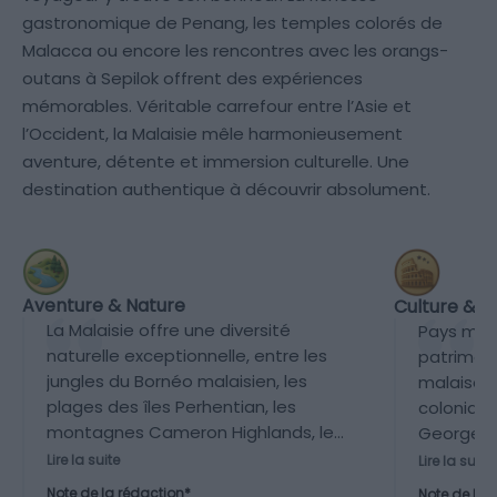
gastronomique de Penang, les temples colorés de
Malacca ou encore les rencontres avec les orangs-
outans à Sepilok offrent des expériences
mémorables. Véritable carrefour entre l’Asie et
l’Occident, la Malaisie mêle harmonieusement
aventure, détente et immersion culturelle. Une
destination authentique à découvrir absolument.
Aventure & Nature
Culture & P
La Malaisie offre une diversité
Pays mult
naturelle exceptionnelle, entre les
patrimoin
jungles du Bornéo malaisien, les
malaise, 
plages des îles Perhentian, les
coloniale
montagnes Cameron Highlands, les
Georgeto
parcs nationaux comme Taman
classées
Lire la suite
Lire la suite
Negara et les nombreuses
temples,
Note de la rédaction*
Note de la 