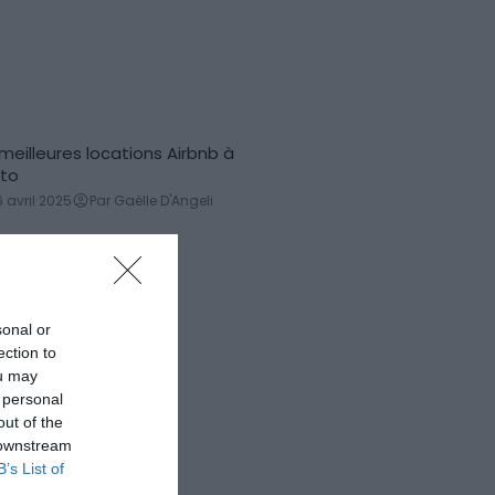
 meilleures locations Airbnb à
ations de vacances
to
6 avril 2025
Par Gaëlle D'Angeli
sonal or
ection to
ou may
 personal
out of the
 downstream
B’s List of