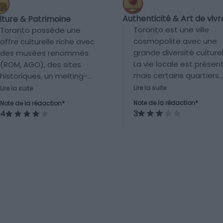
Authenticité & Art de vivr
lture & Patrimoine
Toronto est une ville
Toronto possède une
cosmopolite avec une
offre culturelle riche avec
grande diversité culturel
des musées renommés
La vie locale est présen
(ROM, AGO), des sites
mais certains quartiers
historiques, un melting-
sont très axés sur le
pot architectural, et une
Lire la suite
Lire la suite
tourisme. L’expérience
scène artistique
Note de la rédaction*
Note de la rédaction*
locale peut être
contemporaine vivante.
3
4
authentique selon les
C’est l’une des capitales
quartiers explorés.
culturelles du Canada.