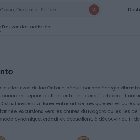
Dest
n
Trouver des activités
onto
ur les rives du lac Ontario, séduit par son énergie vibrante 
 un panorama époustouflant entre modernité urbaine et natu
istrict invitent à flâner entre art de rue, galeries et café
’année, excursions vers les chutes du Niagara ou les îles de
anada dynamique, créatif et accueillant, à découvrir au fil de