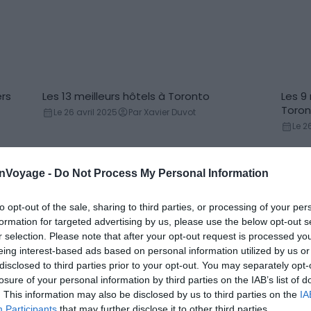
ers
Les 13 meilleurs hôtels à Toronto
Les 9
Hôtels
Loc
Toron
Le 26 avril 2025
Par Xavier Duvot
Le 2
onVoyage -
Do Not Process My Personal Information
to opt-out of the sale, sharing to third parties, or processing of your per
formation for targeted advertising by us, please use the below opt-out s
r selection. Please note that after your opt-out request is processed y
eing interest-based ads based on personal information utilized by us or
disclosed to third parties prior to your opt-out. You may separately opt-
losure of your personal information by third parties on the IAB’s list of
. This information may also be disclosed by us to third parties on the
IA
Participants
that may further disclose it to other third parties.