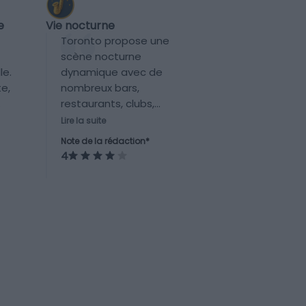
Vie nocturne
e
Toronto propose une
scène nocturne
dynamique avec de
le.
nombreux bars,
te,
restaurants, clubs,
concerts et événements.
Lire la suite
Des quartiers comme
Note de la rédaction*
Queen West ou
4
Entertainment District sont
très animés le soir, sans
atteindre une renommée
mondiale.