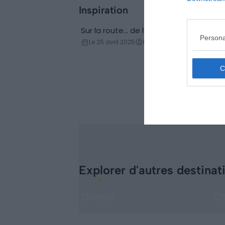
Inspiration
Sur la route… de l’Ontario
Persona
Découvertes
Le 25 avril 2025
Par Julien Redelsperger
Explorer d'autres destinat
Detroit
O