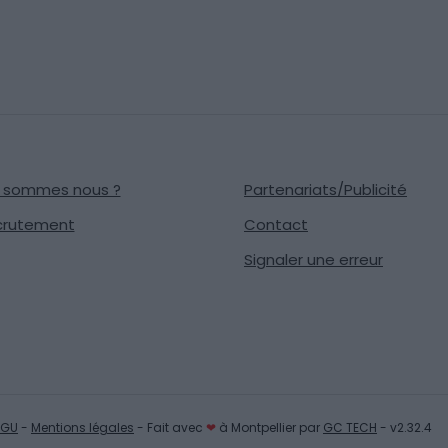
i sommes nous ?
Partenariats/Publicité
crutement
Contact
Signaler une erreur
GU
-
Mentions légales
- Fait avec
❤
à Montpellier par
GC TECH
- v2.32.4