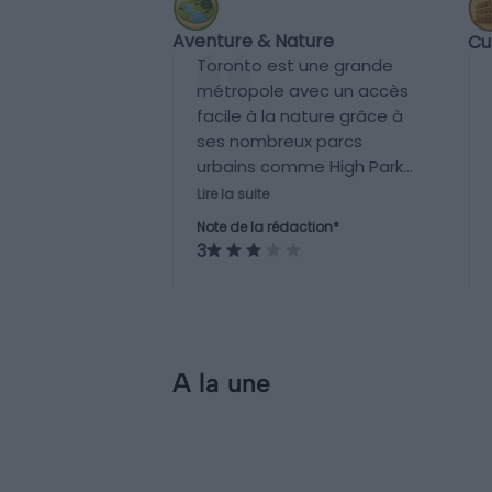
Aventure & Nature
Cu
Toronto est une grande
métropole avec un accès
facile à la nature grâce à
ses nombreux parcs
urbains comme High Park
et les îles de Toronto. Des
Lire la suite
excursions vers les chutes
Note de la rédaction*
du Niagara ou le parc
3
Algonquin sont également
possibles, mais
nécessitent un
déplacement hors de la
ville.
A la une
Incontournables
Visiter Toronto : les
14 choses