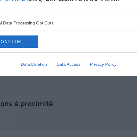
l Data Processing Opt Outs
CONFIRM
Data Deletion
Data Access
Privacy Policy
ions à proximité
ttawa