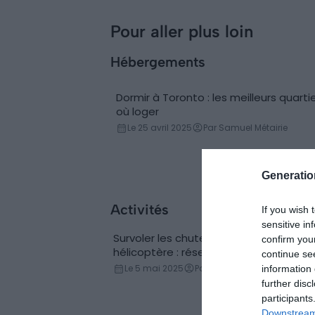
incontournables à
faire
Pour aller plus loin
Hébergements
Dormir à Toronto : les meilleurs quarti
Conseils logement
où loger
Le 25 avril 2025
Par Samuel Métairie
Generati
Activités
If you wish 
sensitive in
Survoler les chutes du Niagara en
confirm you
Helicoptère
hélicoptère : réservations & tarifs
continue se
Le 5 mai 2025
Par Agnès Mongin
information 
further disc
participants
Downstream 