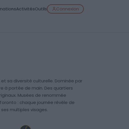
inations
Activités
Outils
Connexion
et sa diversité culturelle. Dominée par
re à portée de main. Des quartiers
s originaux. Musées de renommée
 Toronto : chaque journée révèle de
 ses multiples visages.