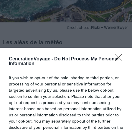
Crédit photo :
Flickr – Werner Bayer
Les aléas de la météo
En cas de mauvaises conditions météo, les vols ne
GenerationVoyage -
Do Not Process My Personal
peuvent évidemment pas avoir lieu. Vous pouvez alors
Information
demander une annulation et un remboursement ou alors
opter pour un autre vol, un autre jour. C’est à vous de
If you wish to opt-out of the sale, sharing to third parties, or
voir. Sachez que vous pouvez contacter la compagnie la
processing of your personal or sensitive information for
targeted advertising by us, please use the below opt-out
veille de votre vol pour savoir ce qu’il en est. Pratique
section to confirm your selection. Please note that after your
pour s’organiser !
opt-out request is processed you may continue seeing
interest-based ads based on personal information utilized by
Sachez que les vols sont organisés toute l’année. En
us or personal information disclosed to third parties prior to
your opt-out. You may separately opt-out of the further
revanche, en hiver, les chutes sont parfois gelées et la
disclosure of your personal information by third parties on the
neige recouvre en grande partie le paysage.