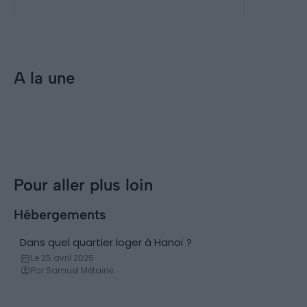
française
A la une
Incontournables
Visiter Hanoi : les 8 choses
incontournables à faire
Pour aller plus loin
Hébergements
Dans quel quartier loger à Hanoï ?
Conseils logement
Le 25 avril 2025
Par Samuel Métairie