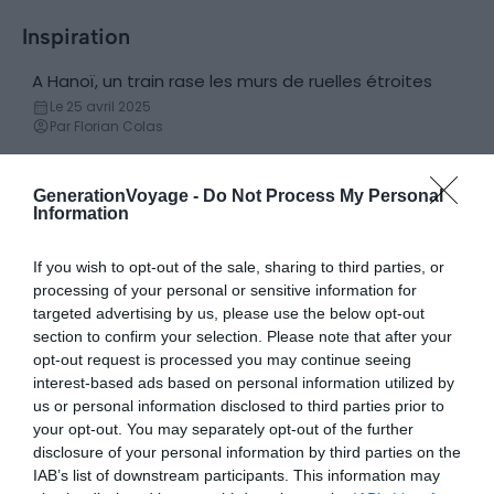
Inspiration
A Hanoï, un train rase les murs de ruelles étroites
Actualités
Le 25 avril 2025
Par Florian Colas
GenerationVoyage -
Do Not Process My Personal
Information
Découvertes
If you wish to opt-out of the sale, sharing to third parties, or
5 expériences authentiques à vivre à
Visiter B
processing of your personal or sensitive information for
Hanoï
à coté d
targeted advertising by us, please use the below opt-out
Le 25 avril 2025
Le 2 mai
section to confirm your selection. Please note that after your
Par Florian Colas
Par Paul
opt-out request is processed you may continue seeing
interest-based ads based on personal information utilized by
us or personal information disclosed to third parties prior to
your opt-out. You may separately opt-out of the further
disclosure of your personal information by third parties on the
Informations pratiques
IAB’s list of downstream participants. This information may