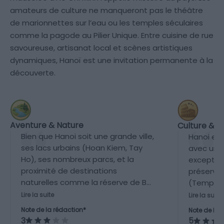
amateurs de culture ne manqueront pas le théâtre
de marionnettes sur l’eau ou les temples séculaires
comme la pagode au Pilier Unique. Entre cuisine de rue
savoureuse, artisanat local et scènes artistiques
dynamiques, Hanoï est une invitation permanente à la
découverte.
Aventure & Nature
Culture & P
Bien que Hanoi soit une grande ville,
Hanoi est
ses lacs urbains (Hoan Kiem, Tay
avec une 
Ho), ses nombreux parcs, et la
exception
proximité de destinations
préservés
naturelles comme la réserve de Ba
(Temple d
Vi ou la baie d'Halong (accessible
renommé
Lire la suite
Lire la suite
en excursion) offrent un bon
Ethnogra
Note de la rédaction*
Note de la 
équilibre entre ville et nature.
Arts), et 
3
5