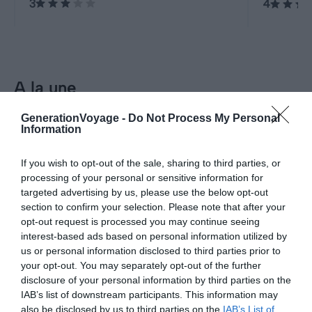
3
4
patrimoi
Mexico Ci
A la une
GenerationVoyage -
Do Not Process My Personal
Incontournables
Information
Visiter Guadalajara : les 12
If you wish to opt-out of the sale, sharing to third parties, or
choses incontournables à faire
processing of your personal or sensitive information for
Pour aller plus loin
targeted advertising by us, please use the below opt-out
section to confirm your selection. Please note that after your
opt-out request is processed you may continue seeing
Hébergements
interest-based ads based on personal information utilized by
us or personal information disclosed to third parties prior to
Les 4 meilleurs hôtels où loger à
Dans quel
your opt-out. You may separately opt-out of the further
Hôtels
Conseil
Guadalajara
Le 25 avr
disclosure of your personal information by third parties on the
Par Lucie
Le 11 décembre 2025
IAB’s list of downstream participants. This information may
Par Gaëlle D'Angeli
also be disclosed by us to third parties on the
IAB’s List of