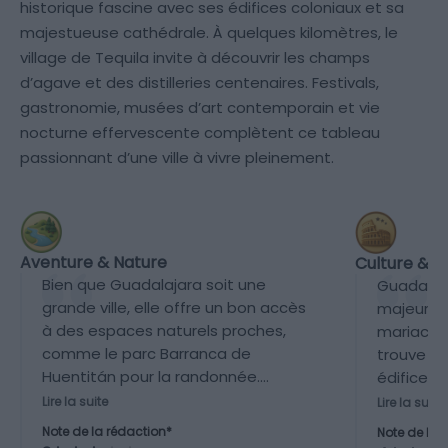
historique fascine avec ses édifices coloniaux et sa
majestueuse cathédrale. À quelques kilomètres, le
village de Tequila invite à découvrir les champs
d’agave et des distilleries centenaires. Festivals,
gastronomie, musées d’art contemporain et vie
nocturne effervescente complètent ce tableau
passionnant d’une ville à vivre pleinement.
Aventure & Nature
Culture & P
Bien que Guadalajara soit une
Guadalaja
grande ville, elle offre un bon accès
majeur d
à des espaces naturels proches,
mariachi 
comme le parc Barranca de
trouve d
Huentitán pour la randonnée.
édifices 
Cependant, cela reste secondaire
notammen
Lire la suite
Lire la suite
dans l’expérience globale de la ville.
le centre 
Note de la rédaction*
Note de la 
ne prése