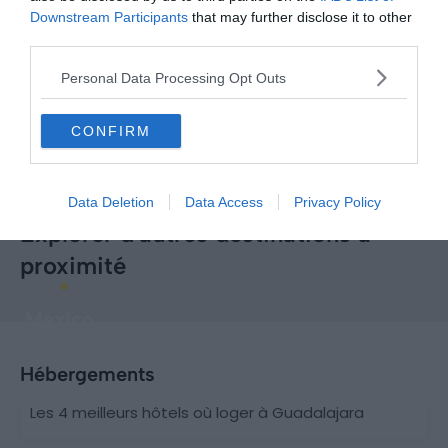
Downstream Participants
that may further disclose it to other
third parties.
Personal Data Processing Opt Outs
CONFIRM
Data Deletion
Data Access
Privacy Policy
Explorer d'autres destinations à
proximité
Mexico
Hébergements
Les 4 meilleurs hôtels où loger à Guadalajara