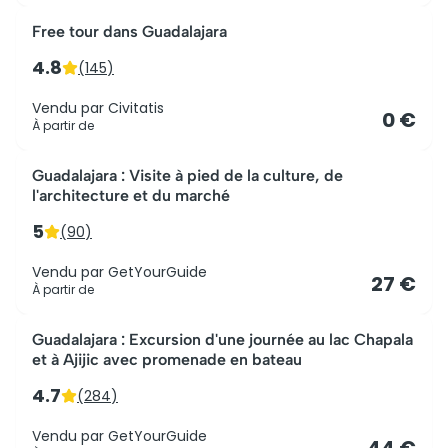
Meilleur rapport qualité-prix
Free tour dans Guadalajara
4.8
(
145
)
Vendu par
Civitatis
0 €
À partir de
Le mieux noté
Guadalajara : Visite à pied de la culture, de
l'architecture et du marché
5
(
90
)
Vendu par
GetYourGuide
27 €
À partir de
Guadalajara : Excursion d'une journée au lac Chapala
et à Ajijic avec promenade en bateau
4.7
(
284
)
Vendu par
GetYourGuide