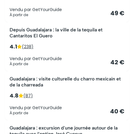
Vendu par
GetYourGuide
49 €
À partir de
Depuis Guadalajara : la ville de la tequila et
Cantaritos El Guero
4.1
(
238
)
Vendu par
GetYourGuide
42 €
À partir de
Guadalajara : visite culturelle du charro mexicain et
de la charreada
4.8
(
87
)
Vendu par
GetYourGuide
40 €
À partir de
Guadalajara : excursion d'une journée autour de la
tequila avec l'option José Cuervo