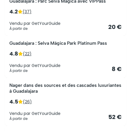
Guadalajara : Parc Selva Magica avec VIPPass
4.2
(
37
)
Vendu par
GetYourGuide
20 €
À partir de
Guadalajara : Selva Mágica Park Platinum Pass
4.8
(
22
)
Vendu par
GetYourGuide
8 €
À partir de
Nager dans des sources et des cascades luxuriantes
à Guadalajara
4.5
(
26
)
Vendu par
GetYourGuide
52 €
À partir de