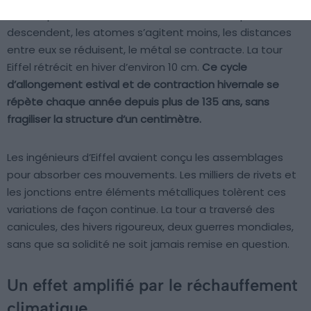
Le froid produit l’effet inverse. Quand les températures
descendent, les atomes s’agitent moins, les distances
entre eux se réduisent, le métal se contracte. La tour
Eiffel rétrécit en hiver d’environ 10 cm.
Ce cycle
d’allongement estival et de contraction hivernale se
répète chaque année depuis plus de 135 ans, sans
fragiliser la structure d’un centimètre.
Les ingénieurs d’Eiffel avaient conçu les assemblages
pour absorber ces mouvements. Les milliers de rivets et
les jonctions entre éléments métalliques tolèrent ces
variations de façon continue. La tour a traversé des
canicules, des hivers rigoureux, deux guerres mondiales,
sans que sa solidité ne soit jamais remise en question.
Un effet amplifié par le réchauffement
climatique