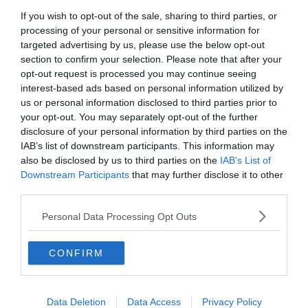
légèrement incliner la structure du côté opposé au soleil.
If you wish to opt-out of the sale, sharing to third parties, or
processing of your personal or sensitive information for
targeted advertising by us, please use the below opt-out
À mesure que le soleil avance dans le ciel au fil de la
section to confirm your selection. Please note that after your
journée, la face exposée change. Le sommet de la tour
opt-out request is processed you may continue seeing
décrit alors une courbe quasi circulaire d’environ 15 cm
interest-based ads based on personal information utilized by
de diamètre. C’est ce chiffre, ce déplacement latéral du
us or personal information disclosed to third parties prior to
your opt-out. You may separately opt-out of the further
sommet, que les physiciens mesurent et que les médias
disclosure of your personal information by third parties on the
citent le plus souvent. Il ne faut pas le confondre avec
IAB’s list of downstream participants. This information may
l’allongement vertical de la structure lié à la hausse des
also be disclosed by us to third parties on the
IAB’s List of
températures saisonnières. Ce mouvement reste là
Downstream Participants
that may further disclose it to other
aussi parfaitement invisible à l’œil nu.
third parties.
Personal Data Processing Opt Outs
CONFIRM
Et en hiver, elle rapetisse
Data Deletion
Data Access
Privacy Policy