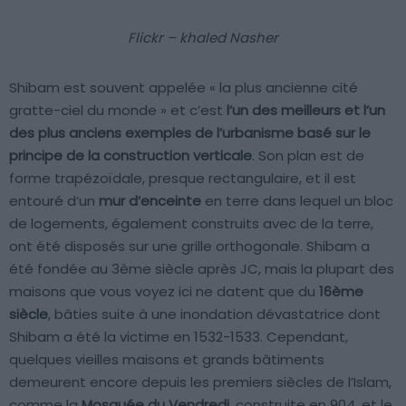
Flickr – khaled Nasher
Shibam est souvent appelée « la plus ancienne cité
gratte-ciel du monde » et c’est
l’un des meilleurs et l’un
des plus anciens exemples de l’urbanisme basé sur le
principe de la construction verticale
. Son plan est de
forme trapézoïdale, presque rectangulaire, et il est
entouré d’un
mur d’enceinte
en terre dans lequel un bloc
de logements, également construits avec de la terre,
ont été disposés sur une grille orthogonale. Shibam a
été fondée au 3ème siècle après JC, mais la plupart des
maisons que vous voyez ici ne datent que du
16ème
siècle
, bâties suite à une inondation dévastatrice dont
Shibam a été la victime en 1532-1533. Cependant,
quelques vieilles maisons et grands bâtiments
demeurent encore depuis les premiers siècles de l’Islam,
comme la
Mosquée du Vendredi
, construite en 904, et le