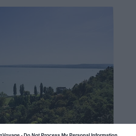
onVoyage -
Do Not Process My Personal Information