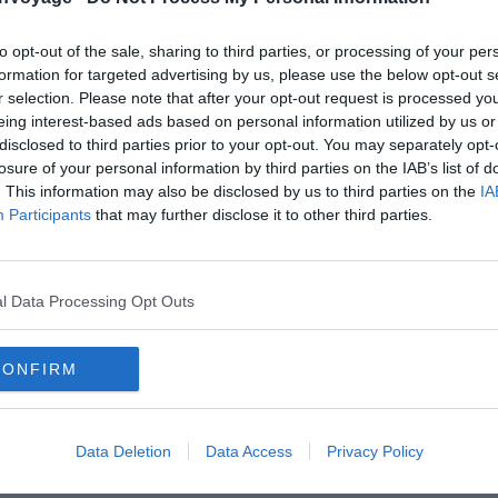
Crédit photo:
Wikimedia – Takkk
to opt-out of the sale, sharing to third parties, or processing of your per
a ville de
Balatonfüred
, idéale pour goûter à ce qui fait
formation for targeted advertising by us, please use the below opt-out s
ns thermales ! En effet, Balatonfüred est dotée de 7
r selection. Please note that after your opt-out request is processed y
ignade, ainsi que des spas.
eing interest-based ads based on personal information utilized by us or
disclosed to third parties prior to your opt-out. You may separately opt-
losure of your personal information by third parties on the IAB’s list of
tions balnéaires, notamment la ville de
Siofok
. C’est
. This information may also be disclosed by us to third parties on the
IA
. Beaucoup de hongrois s’y rendent le weekend.
Participants
that may further disclose it to other third parties.
éable de se baigner dans le Lac Balaton, l’eau y est
res peuvent parfois atteindre les 35 degrés.
l Data Processing Opt Outs
et Sud en bateau, notamment au départ de Tihany ou
ur en voiture. Cependant, faire le tour du lac en voiture
CONFIRM
 moyen de voir du pays: il faut compter environ 250
en aménagées.
Data Deletion
Data Access
Privacy Policy
ve001