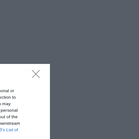
sonal or
ection to
ou may
 personal
out of the
 downstream
B’s List of