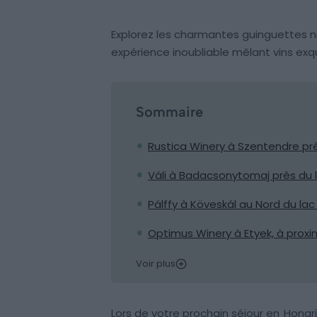
Explorez les charmantes guinguettes n
expérience inoubliable mêlant vins ex
Sommaire
Rustica Winery à Szentendre p
Váli à Badacsonytomaj près du 
Pálffy à Köveskál au Nord du lac
Optimus Winery à Etyek, à prox
Voir plus
Lors de votre prochain séjour en
Hongr