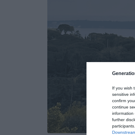
Generati
If you wish 
sensitive in
confirm you
continue se
information 
further disc
participants
Downstream 