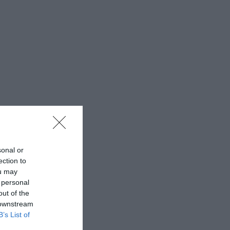
sonal or
ection to
ou may
 personal
out of the
 downstream
B’s List of