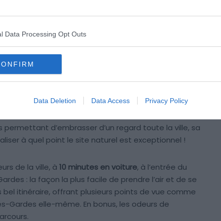
Crédit photo :
Alltrails
l Data Processing Opt Outs
CONFIRM
Data Deletion
Data Access
Privacy Policy
ermettant d’embrasser d’un regard toute la ville, sa
éaliser à quel point le site naturel est exceptionnel !
rs de la ville, à
10 minutes en voiture
, à l’entrée du
ardes : la façon la plus facile de prendre l’air et de se
 bel itinéraire, offrant plusieurs points de vue comme
es-Gardes elle-même. En bonus, les odeurs de
rcours.