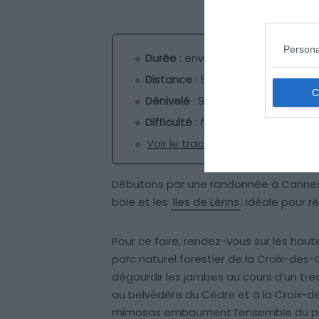
Persona
Durée
: environ 1h15
Distance
: 5 km
Dénivelé
: 96 m
Difficulté
: facile
Voir le tracé de la randonnée
Débutons par une randonnée à Cannes p
baie et les
îles de Lérins
, idéale pour r
Pour ce faire, rendez-vous sur les hauteu
parc naturel forestier de la Croix-des-G
dégourdir les jambes au cours d’un très
au belvédère du Cèdre et à la Croix-d
mimosas embaument l’ensemble du pa