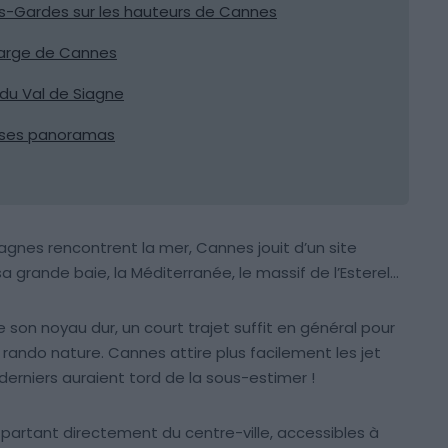
des-Gardes sur les hauteurs de Cannes
u large de Cannes
 du Val de Siagne
t ses panoramas
agnes rencontrent la mer, Cannes jouit d’un site
 grande baie, la Méditerranée, le massif de l’Esterel…
e son noyau dur, un court trajet suffit en général pour
e rando nature. Cannes attire plus facilement les jet
derniers auraient tord de la sous-estimer !
artant directement du centre-ville, accessibles à