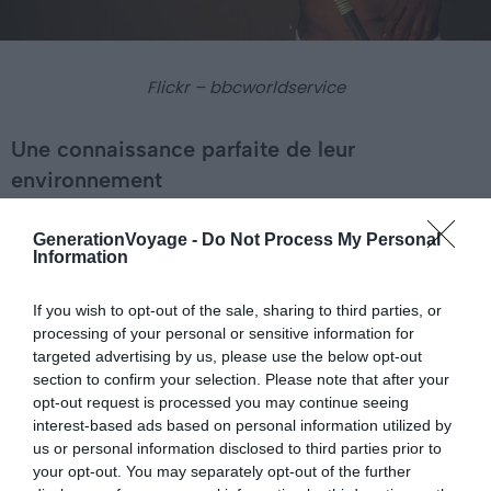
Flickr – bbcworldservice
Une connaissance parfaite de leur
environnement
En plus des plantes et des arbres, les Huaorani ont une
GenerationVoyage -
Do Not Process My Personal
grande connaissance des poisons, médicaments,
Information
hallucinogènes, matériaux de construction et bien
d’autres. Les Huaorani se marient entre eux, la tradition
If you wish to opt-out of the sale, sharing to third parties, or
entraînant devenant une activité sociale importante. Ils
processing of your personal or sensitive information for
targeted advertising by us, please use the below opt-out
prennent un grand soin dans l’organisation des
section to confirm your selection. Please note that after your
cérémonies. Bon nombre de leurs festivités et
opt-out request is processed you may continue seeing
cérémonies conduisent à des mariages.
interest-based ads based on personal information utilized by
us or personal information disclosed to third parties prior to
Habituellement, les hommes nourrissent leur famille en
your opt-out. You may separately opt-out of the further