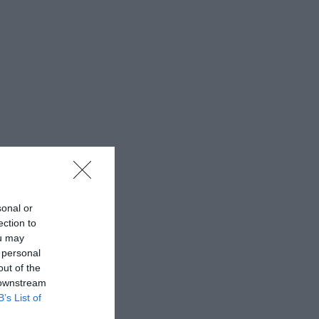
sonal or
ection to
ou may
 personal
out of the
 downstream
B’s List of