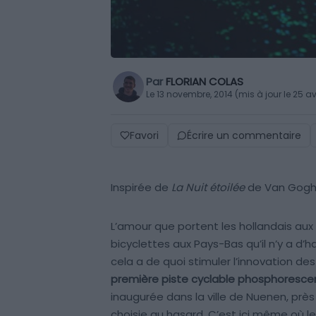
Par
FLORIAN COLAS
Le 13 novembre, 2014 (mis à jour le 25 av
Favori
Écrire un commentaire
Inspirée de
La Nuit étoilée
de Van Gogh, 
L’amour que portent les hollandais aux 
bicyclettes aux Pays-Bas qu’il n’y a d’ha
cela a de quoi stimuler l’innovation des 
première piste cyclable phosphoresc
inaugurée dans la ville de Nuenen, près
choisie au hasard. C’est ici même où l