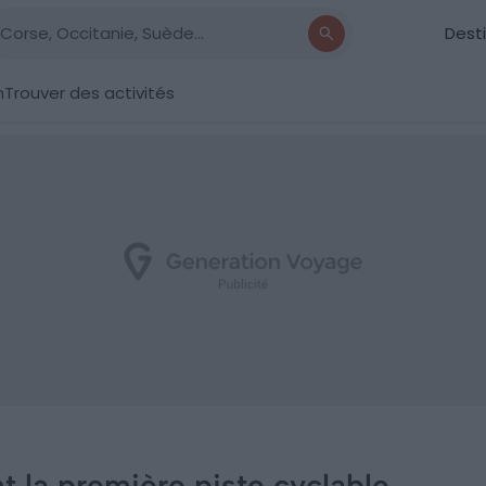
Dest
n
Trouver des activités
t la première piste cyclable