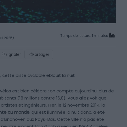
Temps de lecture: 1 minutes
ril 2025)
Signaler
Partager
cette piste cyclable éblouit la nuit
vélos est bien célèbre : on compte aujourd’hui plus de
bitants (18 millions contre 16,8). Vous allez voir que
artistes et ingénieurs. Hier, le 12 novembre 2014, la
ente au monde
, qui est illuminée la nuit donc, a été
 d’Eindhoven aux Pays-Bas. Cette ville n’a pas été
e peintre Vincent Van Gogh a vécu en 1883. Appelée