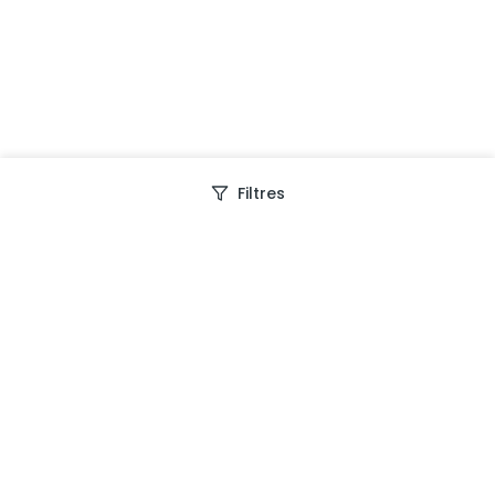
Filtres
Depuis 2013, Generation Voyage vous fait découvrir
des expériences mémorables et vous guide pour les
vivre pleinement.