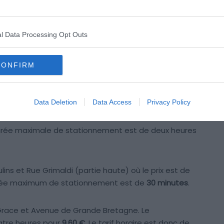
Crédit photo : shutterstock – MarinaD_37
l Data Processing Opt Outs
onfort de vie, la principauté a délimité peu de zones
nt payant sur la voirie représente seulement 1 000
CONFIRM
 au samedi, de
8h
à
12h
et de
14h
à
19h
. Le samedi, le
i seulement et il est
gratuit les dimanches et jours
Data Deletion
Data Access
Privacy Policy
durée maximale de stationnement est de deux heures
ins et Rue Grimaldi (partie haute) où le prix est de
 durée maximum de stationnement est de
30 minutes
.
 Grace et Avenue de Grande Bretagne. Le
atre heures pour
9,60 €
. Le tarif horaire est donc de