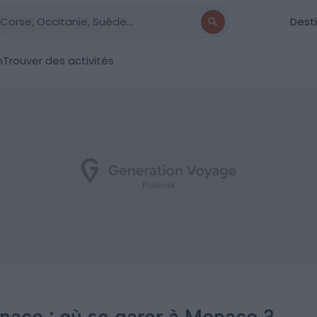
Dest
n
Trouver des activités
naco : où se garer à Monaco ?