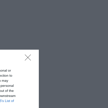
sonal or
ection to
ou may
 personal
out of the
 downstream
B’s List of