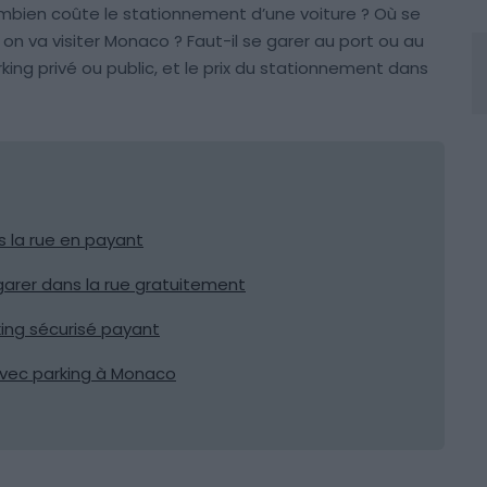
ombien coûte le stationnement d’une voiture ? Où se
n va visiter Monaco ? Faut-il se garer au port ou au
king privé ou public, et le prix du stationnement dans
s la rue en payant
garer dans la rue gratuitement
ing sécurisé payant
 avec parking à Monaco