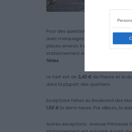
Persona
Pour des questions esthétiques et de c
avec marquages au sol. Le stationneme
places environ. Il est possible du lundi
stationnement est possible jusqu’à mid
féries
.
Le tarif est de
2,40 €
de l’heure et la 
dans la plupart des quartiers.
Exceptions faites au Boulevard des Moul
1,50 €
la demi-heure. Par ailleurs, la
Autres exceptions : Avenue Princesse
stationnement est autorisé durant qu