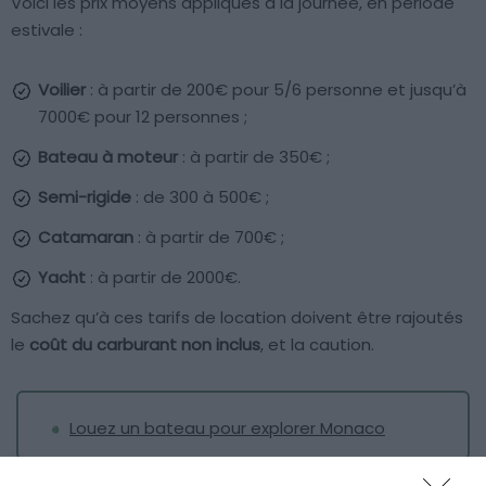
Voici les prix moyens appliqués à la journée, en période
estivale :
Voilier
: à partir de 200€ pour 5/6 personne et jusqu’à
7000€ pour 12 personnes ;
Bateau à moteur
: à partir de 350€ ;
Semi-rigide
: de 300 à 500€ ;
Catamaran
: à partir de 700€ ;
Yacht
: à partir de 2000€.
Sachez qu’à ces tarifs de location doivent être rajoutés
le
coût du carburant non inclus
, et la caution.
Louez un bateau pour explorer Monaco