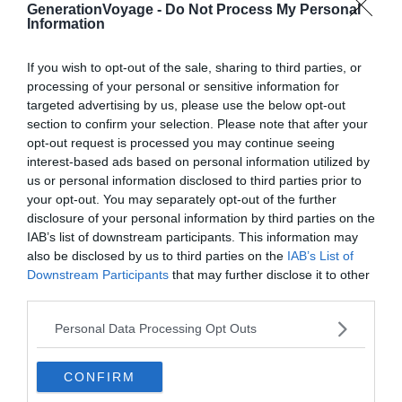
GenerationVoyage -
Do Not Process My Personal
Information
À lire aussi sur le guide Monaco :
If you wish to opt-out of the sale, sharing to third parties, or
Les 12 meilleures activités à faire en famille à Monaco
processing of your personal or sensitive information for
targeted advertising by us, please use the below opt-out
Visiter Monaco : les 9 choses incontournables à faire
section to confirm your selection. Please note that after your
Les 12 meilleurs restaurants où manger à Monaco
opt-out request is processed you may continue seeing
interest-based ads based on personal information utilized by
Location de jet ski à Monaco : comment faire et où ?
us or personal information disclosed to third parties prior to
your opt-out. You may separately opt-out of the further
disclosure of your personal information by third parties on the
Comment louer un bateau à Monaco ?
IAB’s list of downstream participants. This information may
also be disclosed by us to third parties on the
IAB’s List of
Downstream Participants
that may further disclose it to other
third parties.
Personal Data Processing Opt Outs
CONFIRM