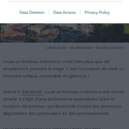
Data Deletion
Data Access
Privacy Policy
Crédit photo : Shutterstock – Drozdin Vladimir
Louer un bateau à Monaco, c’est bien plus que de
simplement prendre le large. C’est l’occasion de vivre un
moment unique, incroyable et glamour !
Grâce à
Samboat
, louer un bateau à Monaco est chose
simple. Il s’agit d’une plateforme spécialisée dans la
location de bateau, qui répertorie toutes les annonces
disponibles des particuliers et des professionnels.