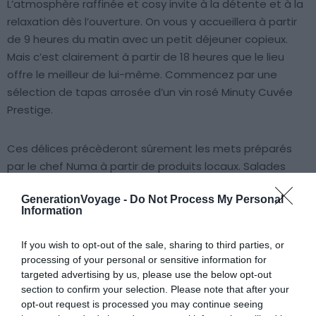
L’atmosphère raffinée et cosy invite à la détente et à la
relaxation dès l’ouverture. On vous y accueillera à partir
de 9 heures du matin avec un petit déjeuner copieux.
Mais c’est clairement à partir de 18 heures que le lieu
offre le meilleur de lui-même. Commencez par une
sélection de tapas arrosée d’un vin rosé Minuty Cuvée
Prestige.
Ces délices précèderont sûrement les mets préparés
par le chef Numa à partir de produits locaux. Salades
gourmandes, dorade entière, poulet fermier découpé à
GenerationVoyage -
Do Not Process My Personal
l’assiette ou encore pizza à la truffe d’été et profiteroles
Information
géantes. Sinon, faites dans la simplicité et exigez un Pan
bagnat typique du coin !
If you wish to opt-out of the sale, sharing to third parties, or
processing of your personal or sensitive information for
targeted advertising by us, please use the below opt-out
section to confirm your selection. Please note that after your
opt-out request is processed you may continue seeing
À lire aussi sur le guide Nice :