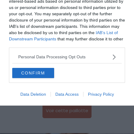
interest-based ads based on personal information utilized by
us or personal information disclosed to third parties prior to
Visiter Nice : 10 incontournables à faire et voir
your opt-out. You may separately opt-out of the further
Les 8 meilleurs hôtels avec piscine à Nice
disclosure of your personal information by third parties on the
IAB’s list of downstream participants. This information may
Airbnb de luxe à Nice : les meilleures locations Airbnb
also be disclosed by us to third parties on the
IAB’s List of
à Nice
Downstream Participants
that may further disclose it to other
Les 6 meilleurs hôtels dans le Vieux Nice
third parties.
Personal Data Processing Opt Outs
4. Le Cigalon
CONFIRM
Voir sur la carte
Data Deletion
Data Access
Privacy Policy
Voir cette paillotte