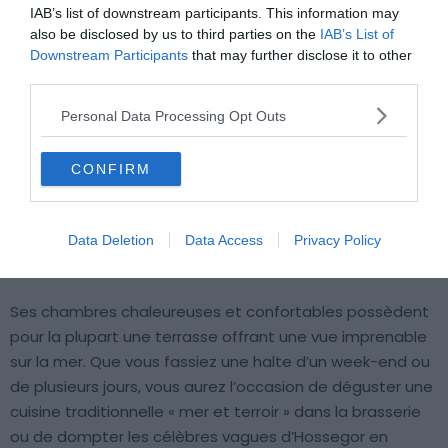
vue sur l’océan, son restaurant
IAB’s list of downstream participants. This information may
also be disclosed by us to third parties on the
IAB’s List of
Budget
: €€€
Downstream Participants
that may further disclose it to other
Prestations
: ★★★
third parties.
Personal Data Processing Opt Outs
Envie de démarrer la journée par un petit-déjeuner face
à l’immensité de l’océan depuis la terrasse de votre
CONFIRM
chambre ? Réservez votre séjour à l’Hôtel de la Plage qui
bénéfice d’une situation exceptionnelle puisqu’il se
trouve directement sur la Plage Centrale d’Hossegor, sur
Data Deletion
Data Access
Privacy Policy
la place des Landais.
Ses chambres chaleureuses et confortables possèdent
pour la plupart une terrasse offrant une vue imprenable
sur la mer. Que vous fassiez une halte d’un week-end ou
de plusieurs jours, vous aurez l’occasion de déguster une
cuisine traditionnelle « mer et terroir » dans la brasserie
ou de dompter les célèbres vagues d’Hossegor en