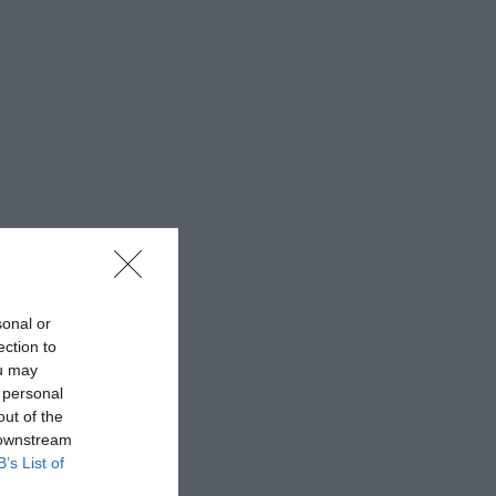
sonal or
ection to
ou may
 personal
out of the
 downstream
B’s List of