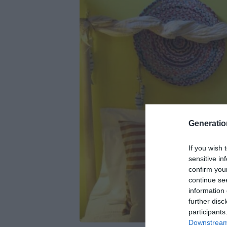
Generati
If you wish 
sensitive in
confirm you
continue se
information 
further disc
participants
Downstream 