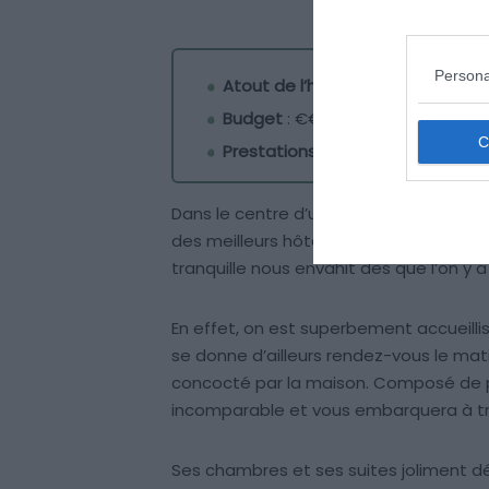
Persona
Atout de l’hôtel
: l’incroyable pet
Budget
: €€
Prestations
: ★
Dans le centre d’un village pittoresque
des meilleurs hôtel à Chypre. C’est en
tranquille nous envahit dès que l’on y a
En effet, on est superbement accueilli
se donne d’ailleurs rendez-vous le mati
concocté par la maison. Composé de prod
incomparable et vous embarquera à tr
Ses chambres et ses suites joliment 