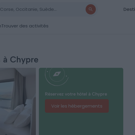
Dest
n
Trouver des activités
s à Chypre
Réservez votre hôtel à Chypre
Voir les hébergements