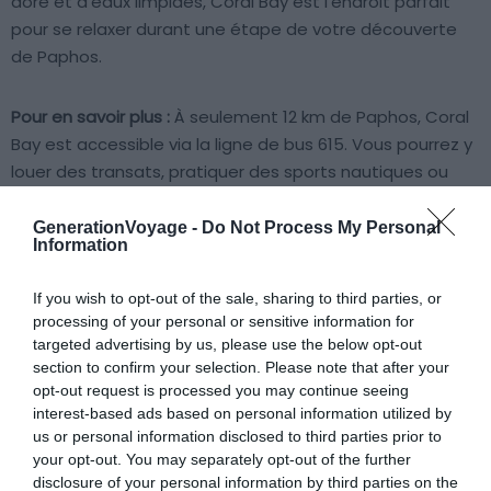
doré et d’eaux limpides, Coral Bay est l’endroit parfait
pour se relaxer durant une étape de votre découverte
de Paphos.
Pour en savoir plus :
À seulement 12 km de Paphos, Coral
Bay est accessible via la ligne de bus 615. Vous pourrez y
louer des transats, pratiquer des sports nautiques ou
simplement savourer le panorama. Pour compléter
l’expérience, les bars et restaurants alentour permettent
GenerationVoyage -
Do Not Process My Personal
Information
de déguster des spécialités locales entre deux
baignades. Son ambiance conviviale séduit aussi bien les
If you wish to opt-out of the sale, sharing to third parties, or
familles que les couples ou groupes d’amis en quête de
processing of your personal or sensitive information for
tranquillité.
targeted advertising by us, please use the below opt-out
section to confirm your selection. Please note that after your
opt-out request is processed you may continue seeing
Infos pratiques sur Coral Bay
interest-based ads based on personal information utilized by
us or personal information disclosed to third parties prior to
📍
Adresse
: Coral Bay, Cyprus (Voir sur
Google
your opt-out. You may separately opt-out of the further
Maps
)
disclosure of your personal information by third parties on the