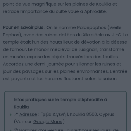
point de vue magnifique sur les plaines de Kouklia et
retrace l’importance du culte voué à Aphrodite.
Pour en savoir plus :
On le nomme Palaepaphos (Vieille
Paphos), avec des ruines datées du XIIe siècle av. J.-C. Le
temple était l’un des hauts lieux de dévotion à la déesse
de l’amour. Le manoir médiéval de Lusignan, transformé
en musée, expose les objets trouvés lors des fouilles.
Accordez une demi-journée pour sillonner les ruines et
jouir des paysages sur les plaines environnantes. L’entrée
est payante et les horaires fluctuent selon la saison.
Infos pratiques sur le temple d’Aphrodite à
Kouklia
📍
Adresse
: Γρίβα Διγενή 1, Kouklia 8500, Cyprus
(Voir sur
Google Maps
)
🕐
Horaires d’ouverture
: ouvert tous les jours, de