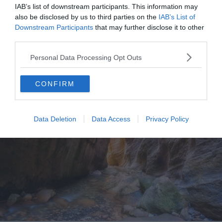
🕐
Horaires d’ouverture
: Accessible tous les
IAB’s list of downstream participants. This information may
jours, toute l’année
also be disclosed by us to third parties on the
IAB’s List of
Downstream Participants
that may further disclose it to other
third parties.
6. Les gorges d’Avakas
Personal Data Processing Opt Outs
CONFIRM
Data Deletion
Data Access
Privacy Policy