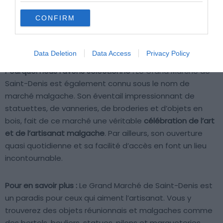
CONFIRM
Shutterstock – Breizhatao
Data Deletion
Data Access
Privacy Policy
Pourquoi nous l’avons sélectionné :
Le Grand Marché de
Saint-Denis est également connu sous le nom de
marché malgache. Son éventail impressionnant de
statuettes, de vanneries, de broderies et d’objets en
bois, fait de ce marché une véritable
célébration de l’art
et de l’artisanat malgache
. Par ailleurs, son ouverture
quasi quotidienne et sa facilité d’accès en font un lieu
incontournable.
Pour en savoir plus :
Le Grand Marché de Saint-Denis est
un paradis pour ceux qui aiment l’artisanat. Vous y
trouverez des objets réunionnais et malgaches comme
des bertels, bouliers, statues, pilons et marqueteries.