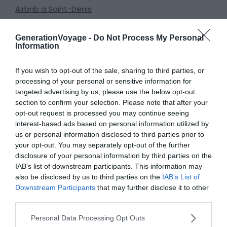
Airbnb à Saint-Denis
Les 17 choses incontournables à faire à Saint Denis
GenerationVoyage -
Do Not Process My Personal
Découvrir La Réunion en photos
Information
If you wish to opt-out of the sale, sharing to third parties, or
Le Grand Marché de Saint-Denis :
processing of your personal or sensitive information for
targeted advertising by us, please use the below opt-out
ouvert du lundi au samedi
section to confirm your selection. Please note that after your
opt-out request is processed you may continue seeing
interest-based ads based on personal information utilized by
us or personal information disclosed to third parties prior to
your opt-out. You may separately opt-out of the further
disclosure of your personal information by third parties on the
IAB’s list of downstream participants. This information may
also be disclosed by us to third parties on the
IAB’s List of
Downstream Participants
that may further disclose it to other
third parties.
Personal Data Processing Opt Outs