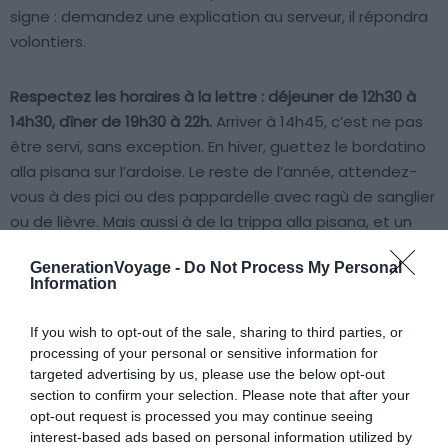
signe : demandez une explication au serveur, il répondra
volontiers.
Respectez les horaires à la lettre : déjeuner de 12h30 à
14h30, dîner de 19h30 à 22h.
Arriver à 14h45, c’est ne pas
être servi, sans exception. En hiver, guettez le bordatino
alla pisana sur l’ardoise. Le reste de l’année, attendez-
vous à des pici ou des pappardelle avec ragù de sanglier
ou de lièvre. Mais aussi à de la trippa alla pisana, et un
plat du jour calé sur le marché. Réservez pour le dîner,
GenerationVoyage -
Do Not Process My Personal
surtout le week-end. Comptez entre 15 et 25 € pour un
Information
repas complet.
If you wish to opt-out of the sale, sharing to third parties, or
processing of your personal or sensitive information for
targeted advertising by us, please use the below opt-out
section to confirm your selection. Please note that after your
opt-out request is processed you may continue seeing
interest-based ads based on personal information utilized by
Pour la viande locale : le Mucco