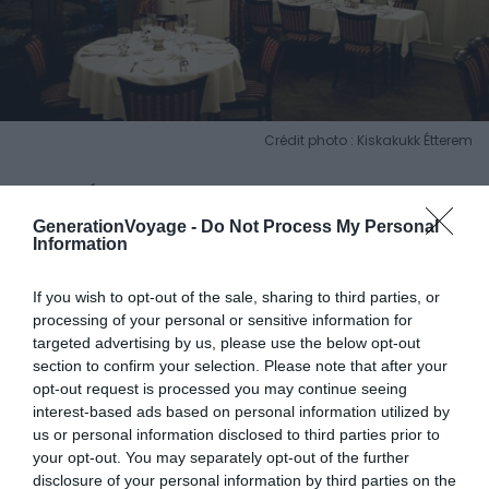
Crédit photo : Kiskakukk Étterem
Kiskakukk Étterem
est installé
Pozsonyi út 12
, dans le
district XIII. Il est à une vingtaine de minutes à pied du
GenerationVoyage -
Do Not Process My Personal
Information
Parlement en remontant vers le nord, de l’autre côté du
grand boulevard. Le décor n’a pas bougé depuis les
If you wish to opt-out of the sale, sharing to third parties, or
années 80, ce qui n’est pas un défaut : ça correspond
processing of your personal or sensitive information for
exactement à l’ambiance. La clientèle est
targeted advertising by us, please use the below opt-out
majoritairement locale, le service direct, les plats
section to confirm your selection. Please note that after your
généreux. Budget : 14 à 20 € pour un repas complet.
opt-out request is processed you may continue seeing
interest-based ads based on personal information utilized by
us or personal information disclosed to third parties prior to
Le
töltött káposzta
maison est l’une des meilleures
your opt-out. You may separately opt-out of the further
versions du coin : chou bien mijoté, farce dense, sauce
disclosure of your personal information by third parties on the