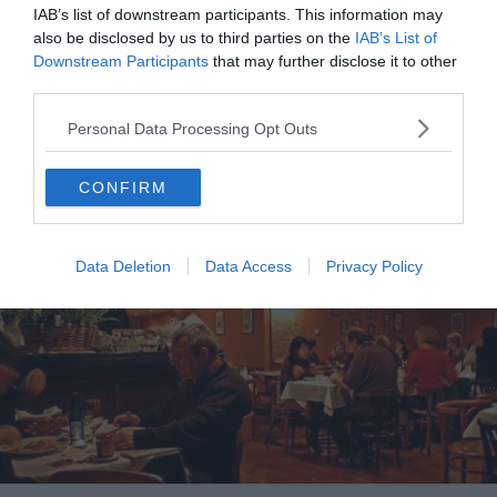
au paprika et à la crème fraîche qui a du corps. Le
IAB’s list of downstream participants. This information may
paprikás csirke
avec
galuska
est également très bien
also be disclosed by us to third parties on the
IAB’s List of
Downstream Participants
that may further disclose it to other
exécuté. Pas de réservation en ligne possible, il faut
third parties.
appeler ou tenter sa chance en arrivant.
Personal Data Processing Opt Outs
Café Kör — bistrot chic, ardoise du jour,
clientèle de diplomates
CONFIRM
Data Deletion
Data Access
Privacy Policy