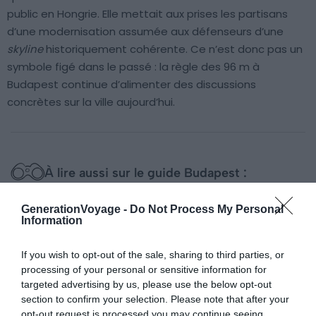
public en Hongrie. Elle mettait aux prises les partisans
d’une modernisation assumée aux défenseurs d’une
skyline
historiquement cohérente. Ce n’est donc pas un
symbole figé dans le passé : la règle des 96 m à
Budapest continue d’alimenter des discussions
concrètes sur la ville aujourd’hui.
À lire aussi sur le guide Budapest :
Visiter Budapest : 10 incontournables à faire et voir
GenerationVoyage -
Do Not Process My Personal
Information
(Hongrie)
Budapest : où dormir près du Parlement de Budapest
If you wish to opt-out of the sale, sharing to third parties, or
Visiter Budapest pour un hiver enchanté ou un été
processing of your personal or sensitive information for
animé ?
targeted advertising by us, please use the below opt-out
section to confirm your selection. Please note that after your
Budapest Card et Parlement hongrois : est-ce
opt-out request is processed you may continue seeing