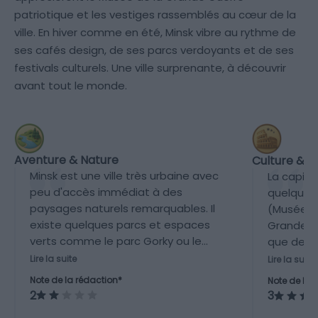
patriotique et les vestiges rassemblés au cœur de la
ville. En hiver comme en été, Minsk vibre au rythme de
ses cafés design, de ses parcs verdoyants et de ses
festivals culturels. Une ville surprenante, à découvrir
avant tout le monde.
Aventure & Nature
Culture & P
Minsk est une ville très urbaine avec
La capita
peu d'accès immédiat à des
quelques
paysages naturels remarquables. Il
(Musée n
existe quelques parcs et espaces
Grande Gu
verts comme le parc Gorky ou le
que des 
jardin botanique, mais les activités
surtout l
Lire la suite
Lire la suite
de plein air et nature sont limitées
Cependan
Note de la rédaction*
Note de la 
à la ville. La nature plus immersive
soviétiqu
2
3
nécessite de sortir assez loin de la
durant l