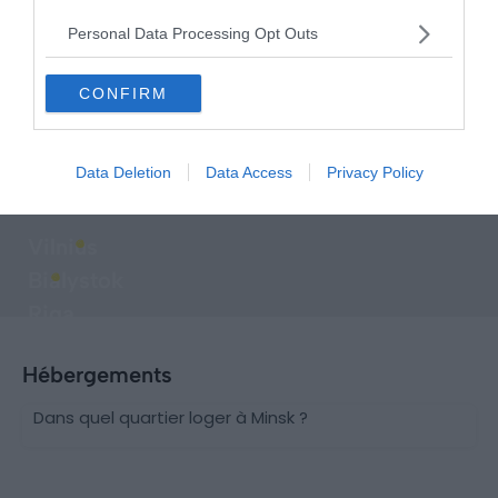
Personal Data Processing Opt Outs
CONFIRM
Explorer d'autres destinations à
Data Deletion
Data Access
Privacy Policy
proximité
Vilnius
Bialystok
Riga
Hébergements
Dans quel quartier loger à Minsk ?