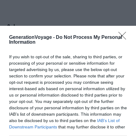
capitale.
mondiale,
architect
A la une
GenerationVoyage -
Do Not Process My Personal
Information
Incontournables
Visiter Minsk : les 14 choses
If you wish to opt-out of the sale, sharing to third parties, or
incontournables à faire
processing of your personal or sensitive information for
targeted advertising by us, please use the below opt-out
Pour aller plus loin
section to confirm your selection. Please note that after your
opt-out request is processed you may continue seeing
Hébergements
interest-based ads based on personal information utilized by
us or personal information disclosed to third parties prior to
Dans quel quartier loger à Minsk ?
your opt-out. You may separately opt-out of the further
Conseils logement
Le 12 août 2025
disclosure of your personal information by third parties on the
Par Elise
IAB’s list of downstream participants. This information may
also be disclosed by us to third parties on the
IAB’s List of
Downstream Participants
that may further disclose it to other
third parties.