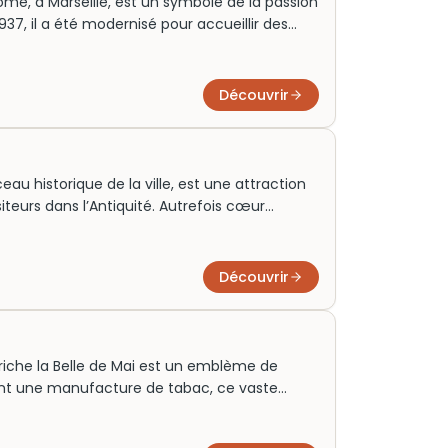
me, à Marseille, est un symbole de la passion
937, il a été modernisé pour accueillir des
t en conservant son incroyable acoustique
ectural attire des milliers de visiteurs
sites guidées ou pour acheter des billets
Découvrir
e Marseille. Aujourd’hui, il est une attraction
plore la richesse culturelle et historique de
eau historique de la ville, est une attraction
iteurs dans l’Antiquité. Autrefois cœur
, ce site archéologique révèle des vestiges
 des routes pavées. Aujourd’hui, le Port
, attirant de nombreux touristes désireux de
Découvrir
Friche la Belle de Mai est un emblème de
ent une manufacture de tabac, ce vaste
es événements culturels variés, attirant des
son architecture industrielle unique et ses