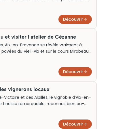
e provençale proposés ici plongent
 vivante : tapenade, daube aixoise, tian de
s chefs enracinés dans le terroir local, ces
Découvrir
pes et débutants, souvent suivis d’une
 et visiter l'atelier de Cézanne
s, Aix-en-Provence se révèle vraiment à
es pavées du Vieil-Aix et sur le cours Mirabeau
Les visites guidées permettent de décrypter
 particuliers du XVIIe siècle et les secrets
t au rythme de ses marchés provençaux. Prévoir
Découvrir
 centre historique étant entièrement piéton.
les vignerons locaux
-Victoire et des Alpilles, le vignoble d’Aix-en-
e finesse remarquable, reconnus bien au-
tions organisées en ville permettent
es à travers des cuvées de domaines comme
ame. Une initiation idéale avant de partir à
Découvrir