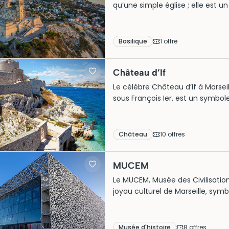
qu’une simple église ; elle est un
phocéenne. Construite au XIXe s
vues panoramiques imprenables
d’observation, la basilique est a
Basilique
1
offre
touristique à ne pas manquer. Pe
une visite enrichissante de cette
Château d’If
Le célèbre Château d’If à Marsei
sous François Ier, est un symbole
île rocheuse, ce château prése
imprenable sur la Méditerranée
Le Comte de Monte-Cristo ». Aujour
Château
10
offre
s
prisés, attirant de nombreux tour
ses légendes captivantes.
MUCEM
Le MUCEM, Musée des Civilisation
joyau culturel de Marseille, symbo
méditerranéennes. Inauguré en 
béton et dentelle de béton, offr
fort de défense, il est aujourd’
Musée d'histoire
8
offre
s