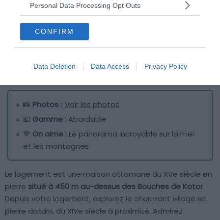
Personal Data Processing Opt Outs
CONFIRM
Data Deletion
Data Access
Privacy Policy
Crédit photo : Airbnb
📸
Photos :
Voir les photos
💶
Gamme :
Abordable
💙
On aime :
Le panorama incroyable sur la mer
et les montagnes
Le logement est une maison ottomane du XVe siècle en
pierre
situé à 450 m au-dessus des Bouches de Kotor
.
Depuis votre logement, explorez le charmant village en
pierre datant du XIVe siècle à proximité. Admirez