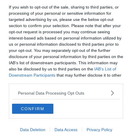
If you wish to opt-out of the sale, sharing to third parties, or
processing of your personal or sensitive information for
Crédit photo : Airbnb
targeted advertising by us, please use the below opt-out
section to confirm your selection. Please note that after your
opt-out request is processed you may continue seeing
📸
Photos :
Voir les photos
interest-based ads based on personal information utilized by
💶
Gamme :
Confortable
us or personal information disclosed to third parties prior to
your opt-out. You may separately opt-out of the further
💙
On aime :
Tranquilité et spiritualité
disclosure of your personal information by third parties on the
IAB’s list of downstream participants. This information may
Pourquoi nous l’avons sélectionné :
Loger dans un
also be disclosed by us to third parties on the
IAB’s List of
authentique hôtel de temple au Japon, c’est l’évasion
Downstream Participants
that may further disclose it to other
third parties.
culturelle ultime. Kiryu offre cette expérience rare, dans
un décor séculaire, à un jet de pierre de l’effervescence
Personal Data Processing Opt Outs
de Tokyo.
CONFIRM
Pour en savoir plus :
À Kiryu, découvrez un logement
traditionnel japonais à seulement 100 km de
Tokyo
. Situé
près du volcan
Akagi
, ce lieu tranquille était autrefois une
Data Deletion
Data Access
Privacy Policy