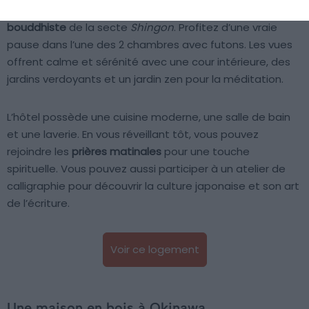
partie du temple
Kannon-in
. Il s’agit d’un
temple
bouddhiste
de la secte
Shingon
. Profitez d’une vraie
pause dans l’une des 2 chambres avec futons. Les vues
offrent calme et sérénité avec une cour intérieure, des
jardins verdoyants et un jardin zen pour la méditation.
L’hôtel possède une cuisine moderne, une salle de bain
et une laverie. En vous réveillant tôt, vous pouvez
rejoindre les
prières matinales
pour une touche
spirituelle. Vous pouvez aussi participer à un atelier de
calligraphie pour découvrir la culture japonaise et son art
de l’écriture.
Voir ce logement
Une maison en bois à Okinawa