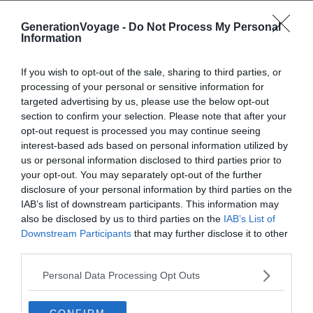
GenerationVoyage -
Do Not Process My Personal
Information
À lire aussi sur le guide Occitanie :
If you wish to opt-out of the sale, sharing to third parties, or
Location de bateau à Port-Vendres : comment faire
processing of your personal or sensitive information for
et où ?
targeted advertising by us, please use the below opt-out
section to confirm your selection. Please note that after your
Location de bateau sur le Canal du Midi : comment
opt-out request is processed you may continue seeing
faire et où ?
interest-based ads based on personal information utilized by
Location de bateau à Canet-en-Roussillon :
us or personal information disclosed to third parties prior to
comment faire et où ?
your opt-out. You may separately opt-out of the further
disclosure of your personal information by third parties on the
Location de bateau aux Saintes-Marie-de-la-Mer :
IAB’s list of downstream participants. This information may
comment faire et où ?
also be disclosed by us to third parties on the
IAB’s List of
Downstream Participants
that may further disclose it to other
third parties.
Faut-il un permis pour naviguer à
Personal Data Processing Opt Outs
Port-La-Nouvelle ?
CONFIRM