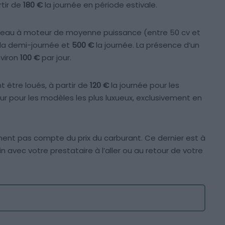
rtir de
180 €
la journée en période estivale.
bateau à moteur de moyenne puissance (entre 50 cv et
la demi-journée et
500 €
la journée. La présence d’un
nviron
100 €
par jour.
t être loués, à partir de
120 €
la journée pour les
ur pour les modèles les plus luxueux, exclusivement en
nnent pas compte du prix du carburant. Ce dernier est à
in avec votre prestataire à l’aller ou au retour de votre