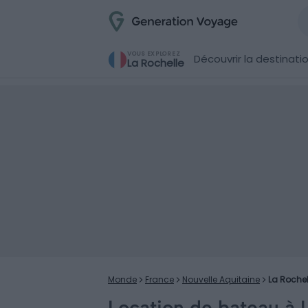
VOUS EXPLOREZ
Découvrir la destinati
La Rochelle
Monde
France
Nouvelle Aquitaine
La Rochel
Location de bateau à 