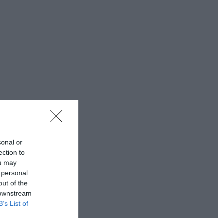
sonal or
ection to
ou may
 personal
out of the
 downstream
B’s List of