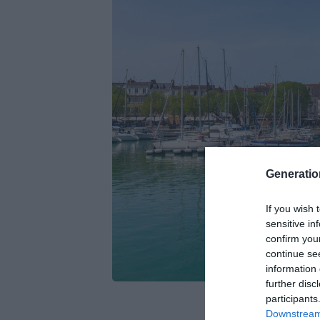
Generati
If you wish 
sensitive in
confirm you
continue se
information 
further disc
participants
Downstream 