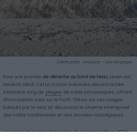
Crédit photo : Unsplash – Leon Mcgregor
Pour une journée
de détente au bord de l’eau
, Leven est
l’endroit idéal. Cette station balnéaire décontractée
s’étend le long de
plages
de sable pittoresques, offrant
d’incroyables vues sur le Forth. Flânez sur ces rivages
balayés par le vent et découvrez le charme intemporel
des cafés traditionnels et des arcades nostalgiques.
Le retour de la ligne ferroviaire de Levenmouth en 2024