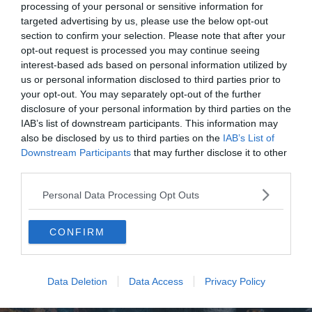
processing of your personal or sensitive information for
assister à des représentations de fauconnerie qui se
targeted advertising by us, please use the below opt-out
déroulent plusieurs fois par jour. Le château est
section to confirm your selection. Please note that after your
accessible en téléphérique et des visites guidées
opt-out request is processed you may continue seeing
interest-based ads based on personal information utilized by
permettent de se plonger dans l’histoire fascinante de
us or personal information disclosed to third parties prior to
cette imposante forteresse.
your opt-out. You may separately opt-out of the further
disclosure of your personal information by third parties on the
IAB’s list of downstream participants. This information may
also be disclosed by us to third parties on the
IAB’s List of
Downstream Participants
that may further disclose it to other
third parties.
Mine de sel de Hallein et Dürrnberg
Personal Data Processing Opt Outs
CONFIRM
Data Deletion
Data Access
Privacy Policy