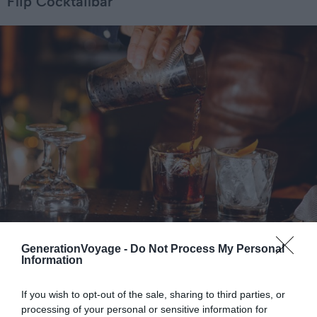
Flip Cocktailbar
Shutterstock – Maksym Fesenko
GenerationVoyage -
Do Not Process My Personal
Information
Pourquoi nous l’avons sélectionné :
Le Flip Cocktailbar
If you wish to opt-out of the sale, sharing to third parties, or
offre une large gamme de cocktails fait maison dans
processing of your personal or sensitive information for