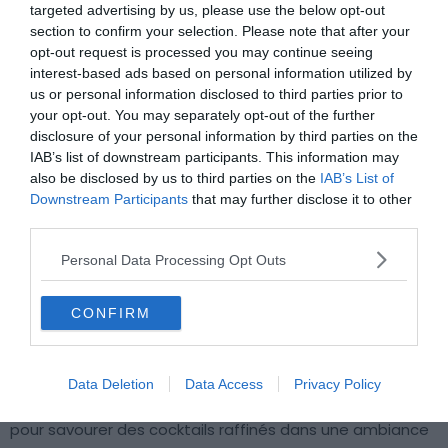
une ambiance lounge. Les barmen rivalisent d’inventivité
targeted advertising by us, please use the below opt-out
pour surprendre les palais les plus exigeants.
section to confirm your selection. Please note that after your
opt-out request is processed you may continue seeing
interest-based ads based on personal information utilized by
Pour en savoir plus :
Situé au pied du Mönchsberg, le Flip
us or personal information disclosed to third parties prior to
Cocktailbar est un bar emblématique de Salzbourg.
your opt-out. You may separately opt-out of the further
Ouvert en début de soirée jusqu’aux premières lueurs du
disclosure of your personal information by third parties on the
jour, il propose une large sélection de cocktails. Ce lieu
IAB’s list of downstream participants. This information may
also be disclosed by us to third parties on the
IAB’s List of
prisé se distingue par son ambiance décontractée et
Downstream Participants
that may further disclose it to other
son décor moderne, alliant néons et mobilier design.
third parties.
C’est l’endroit idéal pour passer une soirée entre amis et
découvrir la vie nocturne salzbourgeoise.
Personal Data Processing Opt Outs
Gilli’s One Room Bar
CONFIRM
Pourquoi nous l’avons sélectionné :
L’atmosphère cosy et
la sélection de spiritueux haut de gamme font de Gilli’s
Data Deletion
Data Access
Privacy Policy
One Room Bar un incontournable. C’est un lieu intimiste
pour savourer des cocktails raffinés dans une ambiance