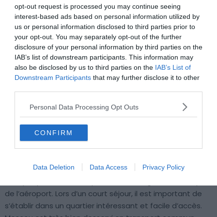
opt-out request is processed you may continue seeing
interest-based ads based on personal information utilized by
us or personal information disclosed to third parties prior to
your opt-out. You may separately opt-out of the further
disclosure of your personal information by third parties on the
IAB’s list of downstream participants. This information may
also be disclosed by us to third parties on the
IAB’s List of
Downstream Participants
that may further disclose it to other
third parties.
Personal Data Processing Opt Outs
CONFIRM
Crédit Photo : Shutterstock / Sergey Dzyuba
Moscou est un territoire immense et compte douze
Data Deletion
Data Access
Privacy Policy
millions d’habitants. Par conséquent, il ne faut pas se
tromper pour choisir le quartier où se loger et dormir près
de l’aéroport. Lors d’un court séjour, il est important de
s’établir dans un quartier intéressant et facile d’accès.