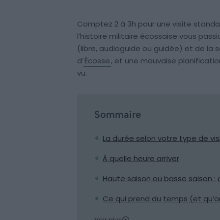
Comptez 2 à 3h pour une visite stand
l’histoire militaire écossaise vous pass
(libre, audioguide ou guidée) et de la sa
d’
Écosse
, et une mauvaise planificatio
vu.
Sommaire
La durée selon votre type de vis
À quelle heure arriver
Haute saison ou basse saison :
Ce qui prend du temps (et qu’on
Voir plus