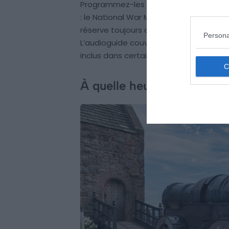
Programmez-les en début de visite. Pou
: le National War Museum et le Regime
réserve toujours de nouveaux recoins m
Persona
L’audioguide couvre environ 1h30 à 2h d’
inclus dans certaines formules de billet
À quelle heure arriver