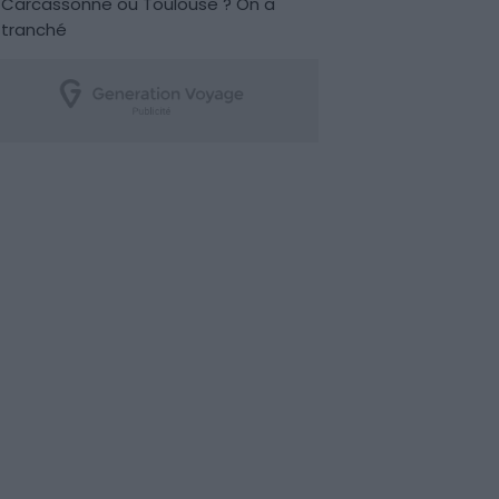
Carcassonne ou Toulouse ? On a
tranché