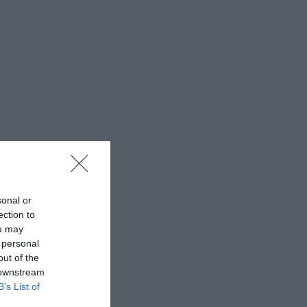
sonal or
ection to
ou may
 personal
out of the
 downstream
B’s List of