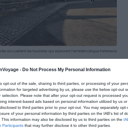
rée accueillent les touristes qui explorent l’emblématique forteresse
 les Joyaux de la Couronne (Honours of Scotland), la
onVoyage -
Do Not Process My Personal Information
 Great Hall et les panoramas depuis les remparts. C’est
dez pas, et vous passez à côté des musées militaires.
to opt-out of the sale, sharing to third parties, or processing of your per
qu’une demi-journée ou une journée à consacrer à
formation for targeted advertising by us, please use the below opt-out s
la majorité des visiteurs est 2h30 à 3h.
Ce format
r selection. Please note that after your opt-out request is processed y
, le plus ancien bâtiment de la ville (XIIe siècle). Mais
eing interest-based ads based on personal information utilized by us or
ourir partout.
disclosed to third parties prior to your opt-out. You may separately opt-
losure of your personal information by third parties on the IAB’s list of
. This information may also be disclosed by us to third parties on the
IA
nne seuls peuvent avaler 20 à 30 min de file.
Participants
that may further disclose it to other third parties.