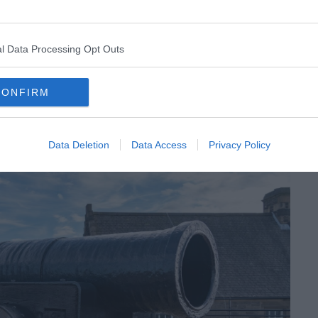
r les amateurs d’histoire militaire, comptez 4h et plus
ntal Museum demandent du temps. De plus, le site
ême aux visiteurs qui pensent avoir tout vu.
l Data Processing Opt Outs
écoute si vous suivez l’intégralité du parcours, et il est
.
CONFIRM
Data Deletion
Data Access
Privacy Policy