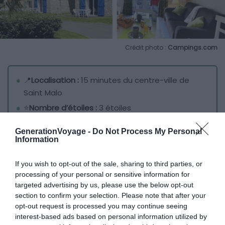
Crédit photo :
Campings.com
📍
Localisation :
15 minutes du centre-ville de
Saint Malo
⭐️
Nombre d’étoiles :
3 étoiles
💙
On aime :
de nombreuses activités originales
GenerationVoyage -
Do Not Process My Personal
sur place
Information
À un
quart-d’heure du centre-ville de la cité Malouine
,
le
If you wish to opt-out of the sale, sharing to third parties, or
processing of your personal or sensitive information for
Domaine des Mauriers
est parfaitement situé pour
targeted advertising by us, please use the below opt-out
découvrir l’histoire de Saint-Malo, ses venelles sinueuses,
section to confirm your selection. Please note that after your
ses longues promenades iodées en bord de la plage de
opt-out request is processed you may continue seeing
Sillon. Savez-vous que cette dernière a été élue
plus
interest-based ads based on personal information utilized by