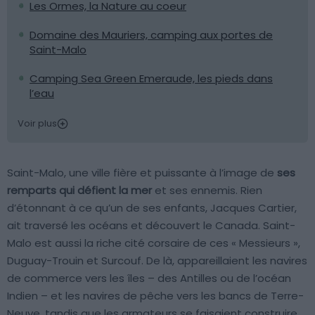
Les Ormes, la Nature au coeur
Domaine des Mauriers, camping aux portes de
Saint-Malo
Camping Sea Green Emeraude, les pieds dans
l’eau
Voir plus
Saint-Malo, une ville fière et puissante à l’image de
ses
remparts qui défient la mer
et ses ennemis. Rien
d’étonnant à ce qu’un de ses enfants, Jacques Cartier,
ait traversé les océans et découvert le Canada. Saint-
Malo est aussi la riche cité corsaire de ces « Messieurs »,
Duguay-Trouin et Surcouf. De là, appareillaient les navires
de commerce vers les îles – des Antilles ou de l’océan
Indien – et les navires de pêche vers les bancs de Terre-
Neuve, tandis que les armateurs se faisaient construire